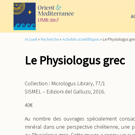
A
Accueil
»
Recherche
»
Activités scientifiques
»
Le Physiologus gr
Le Physiologus grec
Collection : Micrologus Library, 77/1
SISMEL – Edizioni del Galluzo, 2016.
40€
Au nombre des ouvrages spécialement consac
minéral dans une perspective chrétienne, une pl
au
Physiologus
grec. Cette œuvre a connu un succ