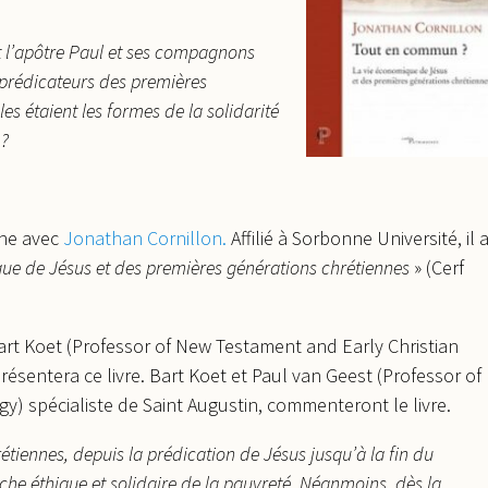
nt l’apôtre Paul et ses compagnons
s prédicateurs des premières
es étaient les formes de la solidarité
 ?
gne avec
Jonathan Cornillon.
Affilié à Sorbonne Université, il 
e de Jésus et des premières générations chrétiennes
» (Cerf
art Koet (Professor of New Testament and Early Christian
résentera ce livre. Bart Koet et Paul van Geest (Professor of
y) spécialiste de Saint Augustin, commenteront le livre.
ennes, depuis la prédication de Jésus jusqu’à la fin du
che éthique et solidaire de la pauvreté. Néanmoins, dès la