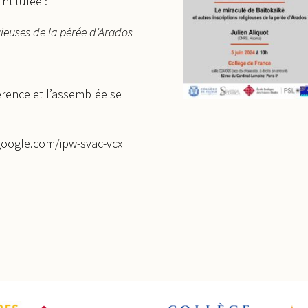
ntitulée :
gieuses de la pérée d’Arados
érence et l’assemblée se
.google.com/ipw-svac-vcx