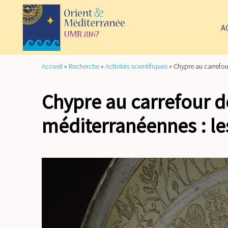
A
Accueil
»
Recherche
»
Activités scientifiques
»
Chypre au carrefou
Chypre au carrefour d
méditerranéennes : le