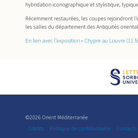
hybridation iconographique et stylistique, typique
Récemment restaurées, les coupes rejoindront l’e
les salles du département des Antiquités oriental
En lien avec l’exposition « Chypre au Louvre (11 fé
©2026 Orient Méditerranée
Crédits
Politique de confidentialité
Contacts