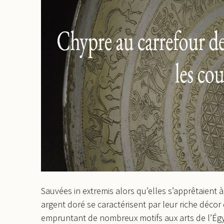
Sauvées in extremis alors qu’elles s’apprêtaient
argent doré se caractérisent par leur riche déco
empruntant de nombreux motifs aux arts de l’Égy