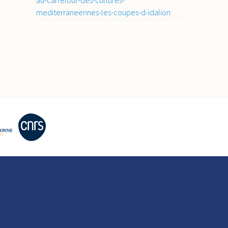
mediterraneennes-les-coupes-d-idalion