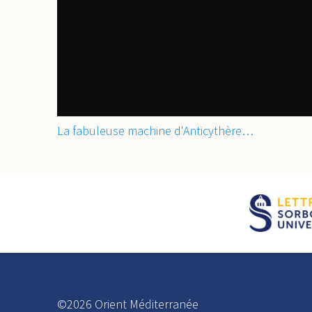
La fabuleuse machine d'Anticythère…
©2026 Orient Méditerranée