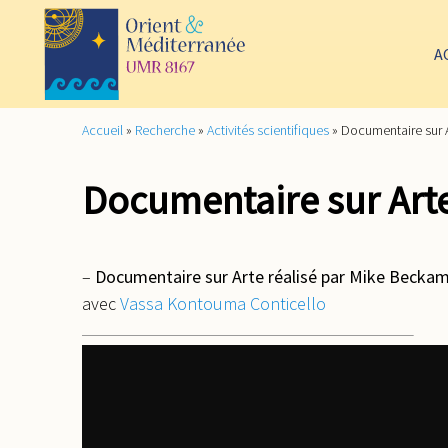
A
Accueil
»
Recherche
»
Activités scientifiques
»
Documentaire sur 
Documentaire sur Art
–
Documentaire sur Arte réalisé par Mike Beckam
avec
Vassa Kontouma Conticello