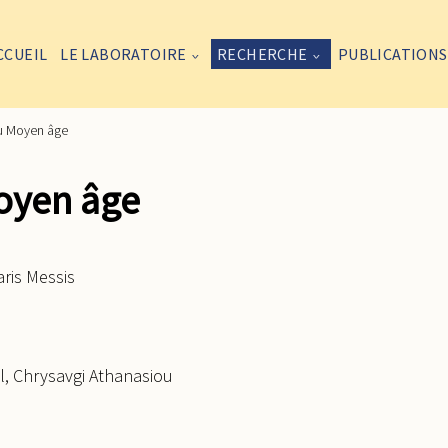
CCUEIL
LE LABORATOIRE
RECHERCHE
PUBLICATIONS
au Moyen âge
Moyen âge
aris Messis
, Chrysavgi Athanasiou