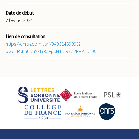
Date de début
2 février 2024
Lien de consultation
https://cnrs.zoom.us/j/94931439991?
pwd=RkhnUDhYZlY3ZFpaN1JJRXZ2RHV2dz09