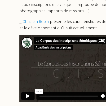
et aux inscriptions en syriaque. Il regroupe de 
photographies, rapports de missions…).
_
Christian Robin
présente les caractéristiques d
et le développement qu’il suit actuellement.