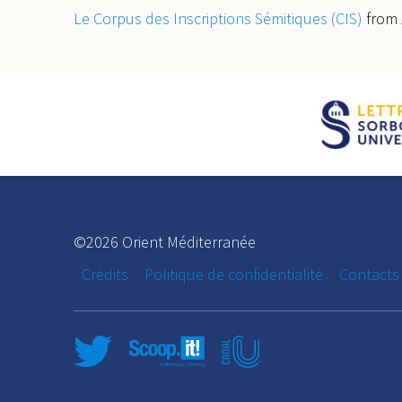
Le Corpus des Inscriptions Sémitiques (CIS)
from
©2026 Orient Méditerranée
Crédits
Politique de confidentialité
Contacts