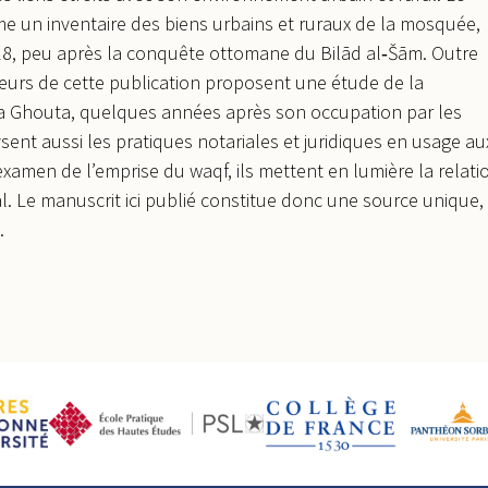
rme un inventaire des biens urbains et ruraux de la mosquée,
1518, peu après la conquête ottomane du Bilād al‑Šām. Outre
auteurs de cette publication proposent une étude de la
 la Ghouta, quelques années après son occupation par les
sent aussi les pratiques notariales et juridiques en usage au
amen de l’emprise du waqf, ils mettent en lumière la relati
l. Le manuscrit ici publié constitue donc une source unique,
.