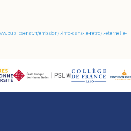
ww.publicsenat.fr/emission/l-info-dans-le-retro/l-eternelle-