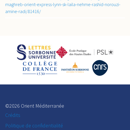
maghreb-orient-express-lynn-sk-laila-nehme-rashid-norouzi-
amine-radi/81416/
©2026 Orient Méditerranée
Crédits
Politique de confidentialité