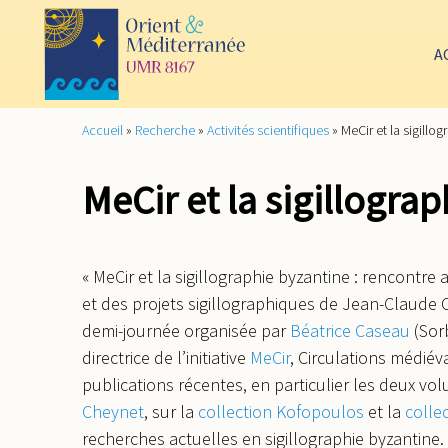
A
Accueil
»
Recherche
»
Activités scientifiques
»
MeCir et la sigillo
MeCir et la sigillogra
« MeCir et la sigillographie byzantine : rencontre
et des projets sigillographiques de Jean-Claude 
demi-journée organisée par
Béatrice Caseau
(Sor
directrice de l’initiative
MeCir
, Circulations médiév
publications récentes, en particulier les deux v
Cheynet
, sur la
collection Kofopoulos
et la
colle
recherches actuelles en sigillographie byzantine.