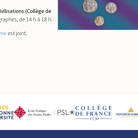
ivilisations (Collège de
graphes, de 14 h à 18 h.
mme
est joint.