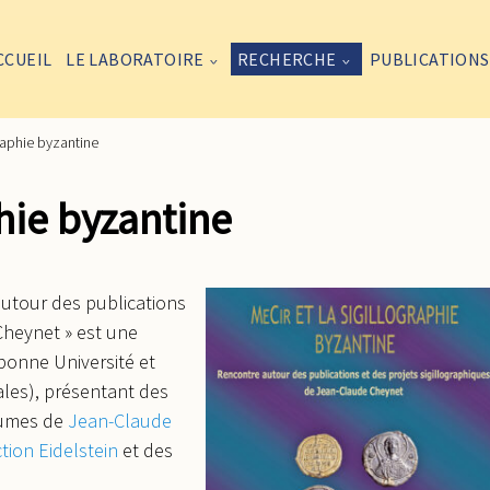
CCUEIL
LE LABORATOIRE
RECHERCHE
PUBLICATIONS
graphie byzantine
phie byzantine
 autour des publications
Cheynet » est une
bonne Université et
ales),
présentant des
olumes de
Jean-Claude
ction Eidelstein
et des