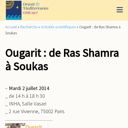
Accueil
»
Recherche
»
Activités scientifiques
»
Ougarit : de Ras Shamra à
Soukas
Ougarit : de Ras Shamra
à Soukas
–
Mardi 2 juillet 2014
_ de 14 h à 18 h 30
_ INHA, Salle Vasari
_ 2 rue Vivienne, 75002 Paris