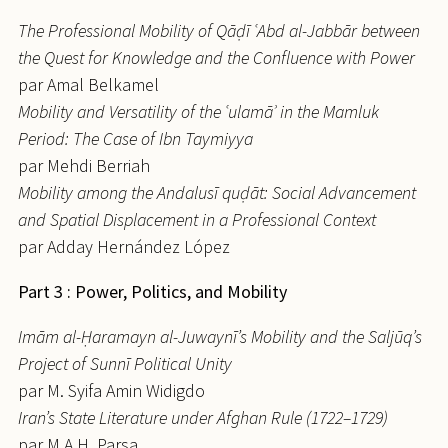
The Professional Mobility of Qāḍī ʿAbd al-Jabbār between
the Quest for Knowledge and the Confluence with Power
par Amal Belkamel
Mobility and Versatility of the ʿulamāʾ in the Mamluk
Period: The Case of Ibn Taymiyya
par Mehdi Berriah
Mobility among the Andalusī quḍāt: Social Advancement
and Spatial Displacement in a Professional Context
par Adday Hernández López
Part 3 : Power, Politics, and Mobility
Imām al-Ḥaramayn al-Juwaynī’s Mobility and the Saljūq’s
Project of Sunnī Political Unity
par M. Syifa Amin Widigdo
Iran’s State Literature under Afghan Rule (1722–1729)
par M.A.H. Parsa