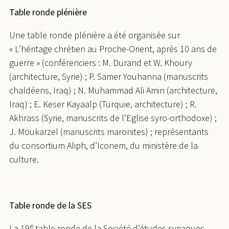
Table ronde plénière
Une table ronde plénière a été organisée sur
« L’héritage chrétien au Proche-Orient, après 10 ans de
guerre » (conférenciers : M. Durand et W. Khoury
(architecture, Syrie) ; P. Samer Youhanna (manuscrits
chaldéens, Iraq) ; N. Muhammad Ali Amin (architecture,
Iraq) ; E. Keser Kayaalp (Turquie, architecture) ; R.
Akhrass (Syrie, manuscrits de l’Eglise syro-orthodoxe) ;
J. Moukarzel (manuscrits maronites) ; représentants
du consortium Aliph, d’Iconem, du ministère de la
culture.
Table ronde de la SES
e
La 19
table ronde de la Société d’études syriaques