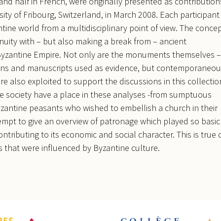
 and half in French, were originally presented as contribution
ity of Fribourg, Switzerland, in March 2008. Each participant
ine world from a multidisciplinary point of view. The conce
tinuity with – but also making a break from – ancient
 Byzantine Empire. Not only are the monuments themselves –
cons and manuscripts used as evidence, but contemporaneo
e also exploited to support the discussions in this collectio
ne society have a place in these analyses -from sumptuous
 Byzantine peasants who wished to embellish a church in their
 attempt to give an overview of patronage which played so basic
contributing to its economic and social character. This is true 
s that were influenced by Byzantine culture.