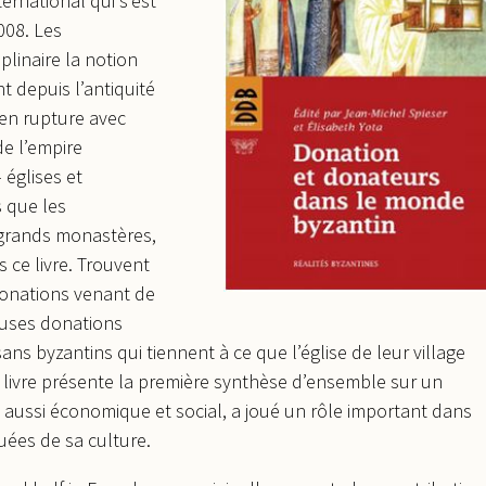
ternational qui s’est
008. Les
plinaire la notion
t depuis l’antiquité
i en rupture avec
de l’empire
églises et
s que les
s grands monastères,
 ce livre. Trouvent
donations venant de
euses donations
s byzantins qui tiennent à ce que l’église de leur village
 livre présente la première synthèse d’ensemble sur un
 aussi économique et social, a joué un rôle important dans
uées de sa culture.