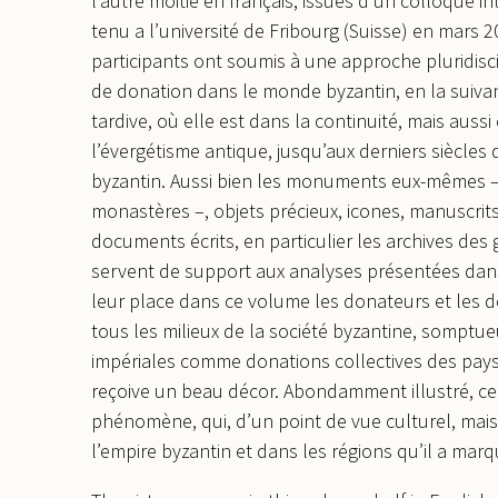
l’autre moitié en français, issues d’un colloque in
tenu a l’université de Fribourg (Suisse) en mars 2
participants ont soumis à une approche pluridisci
de donation dans le monde byzantin, en la suivan
tardive, où elle est dans la continuité, mais auss
l’évergétisme antique, jusqu’aux derniers siècles 
byzantin. Aussi bien les monuments eux-mêmes – 
monastères –, objets précieux, icones, manuscrit
documents écrits, en particulier les archives de
servent de support aux analyses présentées dans
leur place dans ce volume les donateurs et les 
tous les milieux de la société byzantine, somptu
impériales comme donations collectives des paysan
reçoive un beau décor. Abondamment illustré, ce
phénomène, qui, d’un point de vue culturel, mais
l’empire byzantin et dans les régions qu’il a marq