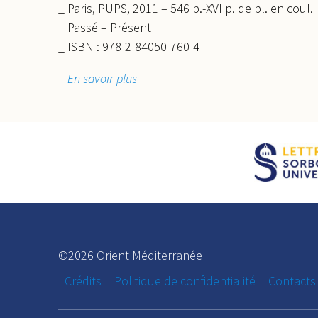
_ Paris, PUPS, 2011 – 546 p.-XVI p. de pl. en coul.
_ Passé – Présent
_ ISBN : 978-2-84050-760-4
_
En savoir plus
©2026 Orient Méditerranée
Crédits
Politique de confidentialité
Contacts