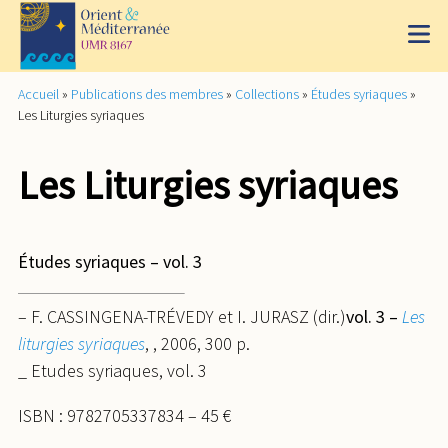
Accueil
»
Publications des membres
»
Collections
»
Études syriaques
»
Les Liturgies syriaques
Les Liturgies syriaques
Études syriaques – vol. 3
– F. CASSINGENA-TRÉVEDY et I. JURASZ (dir.)
vol. 3 –
Les
liturgies syriaques
, , 2006, 300 p.
_ Etudes syriaques, vol. 3
ISBN : 9782705337834 – 45 €