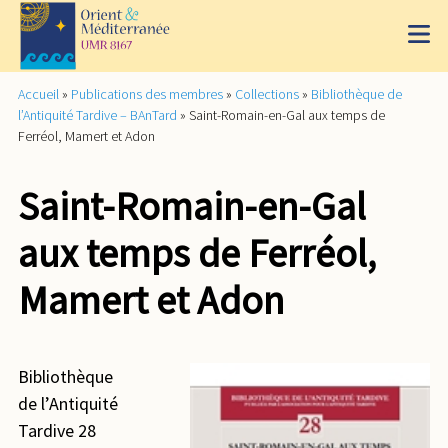
Accueil
»
Publications des membres
»
Collections
»
Bibliothèque de
l’Antiquité Tardive – BAnTard
»
Saint-Romain-en-Gal aux temps de
Ferréol, Mamert et Adon
Saint-Romain-en-Gal
aux temps de Ferréol,
Mamert et Adon
Bibliothèque
de l’Antiquité
Tardive 28