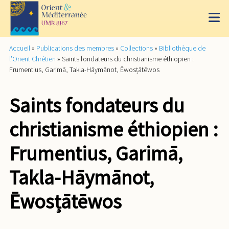
Accueil
»
Publications des membres
»
Collections
»
Bibliothèque de
l’Orient Chrétien
»
Saints fondateurs du christianisme éthiopien :
Frumentius, Garimā, Takla-Hāymānot, Ēwosțātēwos
Saints fondateurs du
christianisme éthiopien :
Frumentius, Garimā,
Takla-Hāymānot,
Ēwosțātēwos