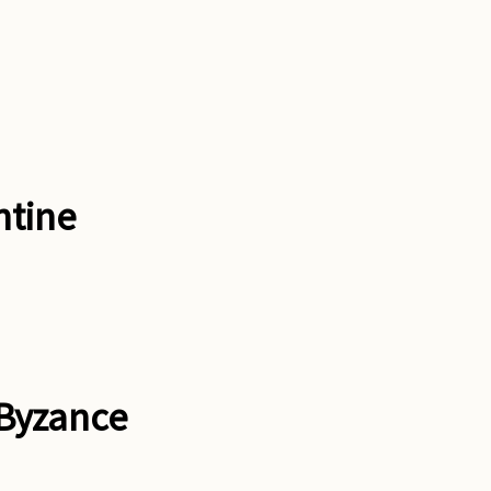
ntine
 Byzance