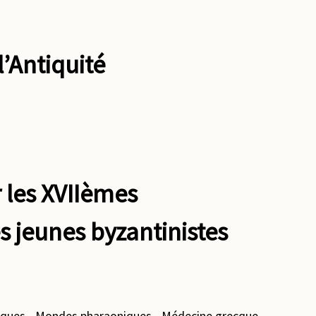
l’Antiquité
les XVIIèmes
s jeunes byzantinistes
iques - Mondes pharaoniques - Médecine grecque