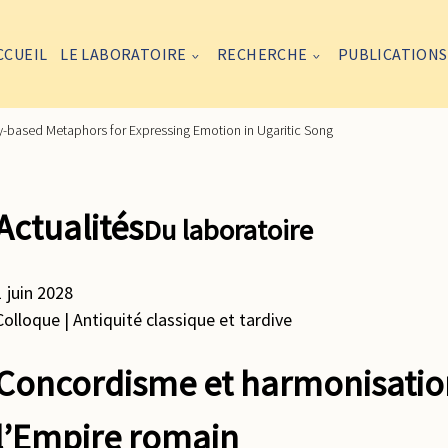
CCUEIL
LE LABORATOIRE
RECHERCHE
PUBLICATIONS
y-based Metaphors for Expressing Emotion in Ugaritic Song
Actualités
Du laboratoire
1 juin 2028
Colloque
| Antiquité classique et tardive
Concordisme et harmonisation
l’Empire romain