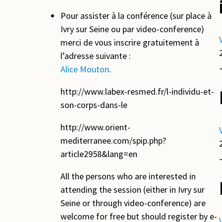
Pour assister à la conférence (sur place à
Ivry sur Seine ou par video-conference)
merci de vous inscrire gratuitement à
l’adresse suivante :
Alice Mouton
.
http://www.labex-resmed.fr/l-individu-et-
son-corps-dans-le
http://www.orient-
mediterranee.com/spip.php?
article2958&lang=en
All the persons who are interested in
attending the session (either in Ivry sur
Seine or through video-conference) are
welcome for free but should register by e-