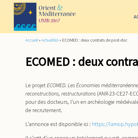
A
Accueil
»
Actualités
»
ECOMED : deux contrats de post-doc
ECOMED : deux contra
Le projet
ECOMED. Les Économies méditerranéennes à 
reconstructions, restructurations
(ANR-23-CE27-ECO
pour des docteurs, l’un en archéologie médiévale,
de recrutement.
L’annonce est disponible ici :
https://lamop.hypo
Il s’agit d’un concours totalement ouvert, compre