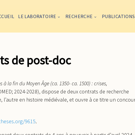
CCUEIL
LE LABORATOIRE
RECHERCHE
PUBLICATIONS
ts de post-doc
la fin du Moyen Âge (ca. 1350- ca. 1500) : crises,
MED; 2024-2028), dispose de deux contrats de recherche
 l’autre en histoire médiévale, et ouvre à ce titre un concou
theses.org/9615
.
nant deux contrats de 4 ans à pourvoir à partir d’avril 2024.