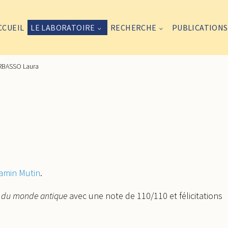
CCUEIL
LE LABORATOIRE
RECHERCHE
PUBLICATIONS
RBASSO Laura
amin Mutin
.
ire du monde antique
avec une note de 110/110 et félicitations