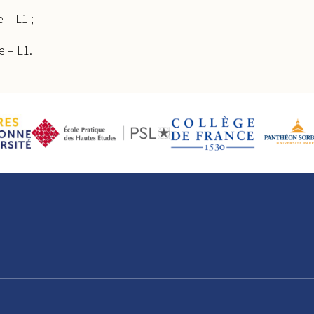
 – L1 ;
e – L1.