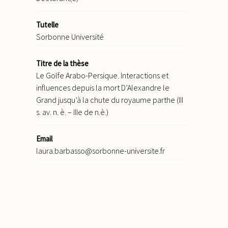
Tutelle
Sorbonne Université
Titre de la thèse
Le Golfe Arabo-Persique. Interactions et
influences depuis la mort D’Alexandre le
Grand jusqu’à la chute du royaume parthe (III
s. av. n. è. – IIIe de n.è.)
Email
laura.barbasso@sorbonne-universite.fr