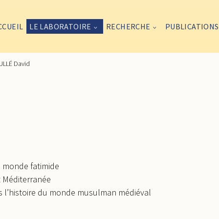
CCUEIL
LE LABORATOIRE
RECHERCHE
PUBLICATIONS
LLÉ David
u monde fatimide
t Méditerranée
ns l’histoire du monde musulman médiéval