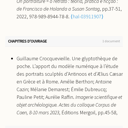
On portraiture = o retrato : teoria, prática e ficção :
de Francisco de Holanda a Susan Sontag
, pp.37-51,
2022, 978-989-8944-78-8.
⟨hal-03911907⟩
CHAPITRES D'OUVRAGE
1 document
Guillaume Crocquevieille. Une glyptothèque de
poche. L’apport du modèle numérique à l’étude
des portraits sculptés d’Antinoos et d’Ælius Cæsar
en Grèce et à Rome. Amélie Berthon; Antoine
Cazin; Mélanie Demarest; Émilie Dubreucq;
Pauline Petit; Aurélie Raffin.
Imagerie scientifique et
objet archéologique. Actes du colloque Corpus de
Caen, 8-10 mars 2023
, Éditions Mergoil, pp.45-58,
2026, Monographies Instrumentum, 978-2-35518-
157-3.
⟨hal-05680571⟩