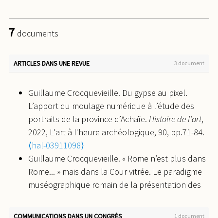
7
documents
ARTICLES DANS UNE REVUE
3 document
Guillaume Crocquevieille. Du gypse au pixel.
L’apport du moulage numérique à l’étude des
portraits de la province d’Achaïe.
Histoire de l'art
,
2022, L'art à l'heure archéologique, 90, pp.71-84.
⟨hal-03911098⟩
Guillaume Crocquevieille. « Rome n’est plus dans
Rome... » mais dans la Cour vitrée. Le paradigme
muséographique romain de la présentation des
moulages dans la cour centrale du palais des
Études à l’École des beaux-arts de Paris (1876-
COMMUNICATIONS DANS UN CONGRÈS
1 document