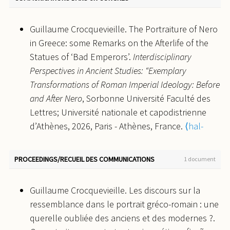
1970).
In Situ : Revue des patrimoines
, 2021, 43,
⟨10.4000/insitu.28842⟩
.
⟨hal-03178581⟩
Guillaume Crocquevieille. The Portraiture of Nero
Guillaume Crocquevieille. L'anastylose littéraire.
in Greece: some Remarks on the Afterlife of the
Mémoires d'Hadrien : conservation-restauration
Statues of ‘Bad Emperors’.
Interdisciplinary
d'un patrimoine archéologique gréco-romain.
Perspectives in Ancient Studies: “Exemplary
Nouvelles francographies
, 2018, 6 (5 Spécial Actes),
Transformations of Roman Imperial Ideology: Before
pp.7-18.
⟨hal-03911240⟩
and After Nero
, Sorbonne Université Faculté des
Lettres; Université nationale et capodistrienne
d’Athènes, 2026, Paris - Athènes, France.
⟨hal-
05680559⟩
PROCEEDINGS/RECUEIL DES COMMUNICATIONS
1 document
Guillaume Crocquevieille. Les discours sur la
ressemblance dans le portrait gréco-romain : une
querelle oubliée des anciens et des modernes ?.