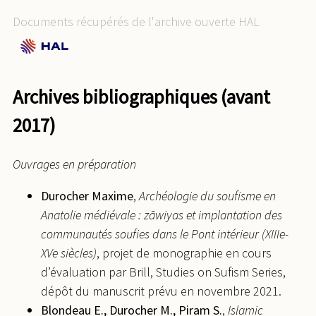
Byzance et ses voisins, XIIIe-XVe siècle : art, identité,
Documents récupérés de l'archive ouverte HAL
pouvoir
,
Peter Lang
, 2021, 9782807613706.
⟨hal-
03671988⟩
Maxime Durocher. Akhi lodge, Akhi architecture, or
Akhi patronage ? Architecture of Fotovvat-Based
Archives bibliographiques (avant
Associations in Medieval Anatolia. Ridgeon, L.
Javanmardi : The Ethics and Practice of Persianate
2017)
Perfection
, Gingko, pp.98--132, 2018.
⟨hal-
03686424⟩
Ouvrages en préparation
Maxime Durocher. Ṭāzya : A Fourteenth Century
Rural Complex and Its Chronology. Michele
Durocher Maxime
,
Archéologie du soufisme en
Bernardini; Alessandro Taddei.
15th International
Anatolie médiévale : zāwiyas et implantation des
Congress of Turkish Art, Università di Napoli
communautés soufies dans le Pont intérieur (XIIIe-
L’Orientale
, pp.263-277, 2018, 978-975-17-4114-1.
XVe siècles)
, projet de monographie en cours
⟨hal-03423588⟩
d’évaluation par Brill, Studies on Sufism Series,
dépôt du manuscrit prévu en novembre 2021.
Blondeau E., Durocher M., Piram S.
,
Islamic