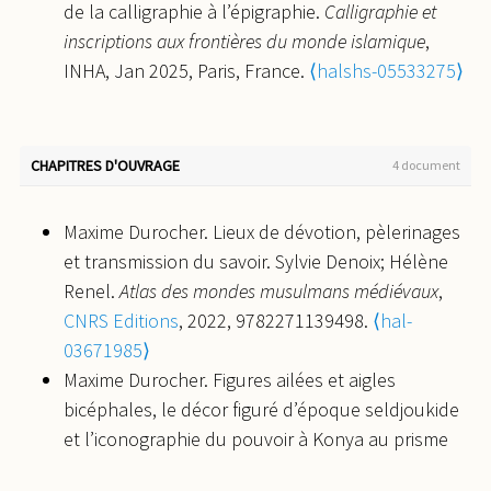
de la calligraphie à l’épigraphie.
Calligraphie et
inscriptions aux frontières du monde islamique
,
INHA, Jan 2025, Paris, France.
⟨halshs-05533275⟩
CHAPITRES D'OUVRAGE
4 document
Maxime Durocher. Lieux de dévotion, pèlerinages
et transmission du savoir. Sylvie Denoix; Hélène
Renel.
Atlas des mondes musulmans médiévaux
,
CNRS Editions
, 2022, 9782271139498.
⟨hal-
03671985⟩
Maxime Durocher. Figures ailées et aigles
bicéphales, le décor figuré d’époque seldjoukide
et l’iconographie du pouvoir à Konya au prisme
des échanges avec Byzance. Elizabeth Yota.