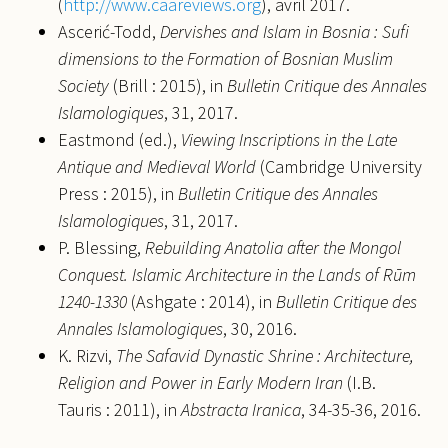
(
http://www.caareviews.org
), avril 2017.
Ascerić-Todd,
Dervishes and Islam in Bosnia : Sufi
dimensions to the Formation of Bosnian Muslim
Society
(Brill : 2015), in
Bulletin Critique des Annales
Islamologiques
, 31, 2017.
Eastmond (ed.),
Viewing Inscriptions in the Late
Antique and Medieval World
(Cambridge University
Press : 2015), in
Bulletin Critique des Annales
Islamologiques
, 31, 2017.
P. Blessing,
Rebuilding Anatolia after the Mongol
Conquest. Islamic Architecture in the Lands of Rūm
1240-1330
(Ashgate : 2014), in
Bulletin Critique des
Annales Islamologiques
, 30, 2016.
K. Rizvi,
The Safavid Dynastic Shrine : Architecture,
Religion and Power in Early Modern Iran
(I.B.
Tauris : 2011), in
Abstracta Iranica
, 34-35-36, 2016.