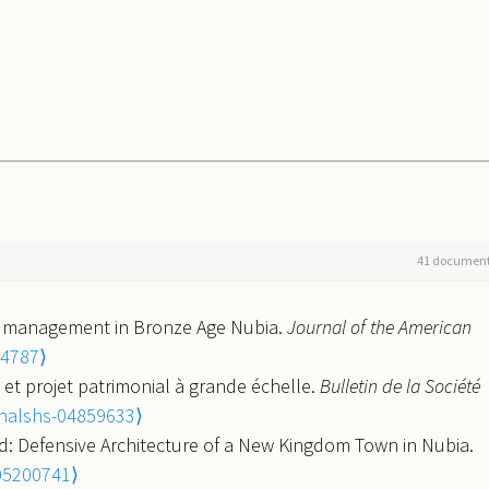
41 documen
e management in Bronze Age Nubia.
Journal of the American
54787⟩
 et projet patrimonial à grande échelle.
Bulletin de la Société
halshs-04859633⟩
nd: Defensive Architecture of a New Kingdom Town in Nubia.
05200741⟩