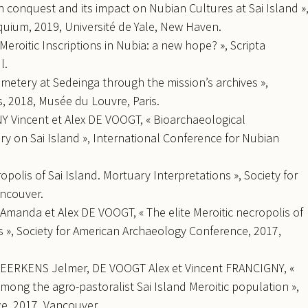
 conquest and its impact on Nubian Cultures at Sai Island »
uium, 2019, Université de Yale, New Haven.
eroitic Inscriptions in Nubia: a new hope? », Scripta
l.
metery at Sedeinga through the mission’s archives »,
, 2018, Musée du Louvre, Paris.
Vincent et Alex DE VOOGT, « Bioarchaeological
y on Sai Island », International Conference for Nubian
polis of Sai Island. Mortuary Interpretations », Society for
ncouver.
anda et Alex DE VOOGT, « The elite Meroitic necropolis of
ns », Society for American Archaeology Conference, 2017,
ERKENS Jelmer, DE VOOGT Alex et Vincent FRANCIGNY, «
 among the agro-pastoralist Sai Island Meroitic population »,
e, 2017, Vancouver.