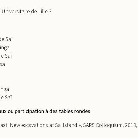
niversitaire de Lille 3
de Saï
inga
de Saï
ssa
inga
de Saï
x ou participation à des tables rondes
st. New excavations at Sai Island », SARS Colloquium, 2019,