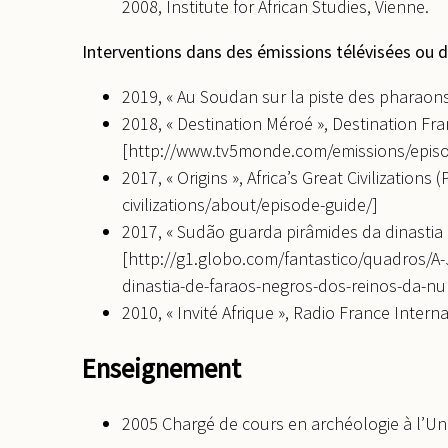
2008, Institute for African Studies, Vienne.
Interventions dans des émissions télévisées ou d
2019, « Au Soudan sur la piste des pharaons 
2018, « Destination Méroé », Destination F
[http://www.tv5monde.com/emissions/episo
2017, « Origins », Africa’s Great Civilization
civilizations/about/episode-guide/]
2017, « Sudão guarda pirâmides da dinastia 
[http://g1.globo.com/fantastico/quadros/A
dinastia-de-faraos-negros-dos-reinos-da-nu
2010, « Invité Afrique », Radio France Intern
Enseignement
2005 Chargé de cours en archéologie à l’Uni