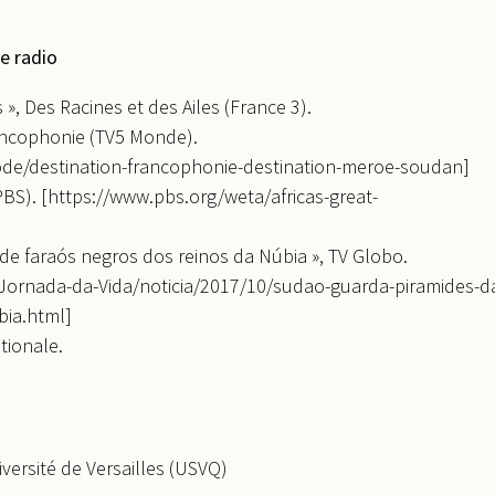
e radio
», Des Racines et des Ailes (France 3).
rancophonie (TV5 Monde).
de/destination-francophonie-destination-meroe-soudan]
s (PBS). [https://www.pbs.org/weta/africas-great-
de faraós negros dos reinos da Núbia », TV Globo.
-Jornada-da-Vida/noticia/2017/10/sudao-guarda-piramides-d
bia.html]
ationale.
versité de Versailles (USVQ)