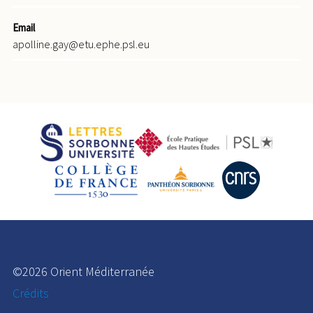
Email
apolline.gay@etu.ephe.psl.eu
©2026 Orient Méditerranée
Crédits