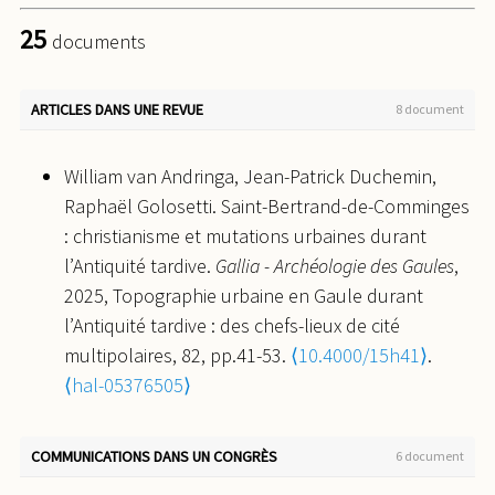
25
documents
ARTICLES DANS UNE REVUE
8 document
William van Andringa, Jean-Patrick Duchemin,
Raphaël Golosetti. Saint-Bertrand-de-Comminges
: christianisme et mutations urbaines durant
l’Antiquité tardive.
Gallia - Archéologie des Gaules
,
2025, Topographie urbaine en Gaule durant
l’Antiquité tardive : des chefs-lieux de cité
multipolaires, 82, pp.41-53.
⟨10.4000/15h41⟩
.
⟨hal-05376505⟩
Raphaël Golosetti. Pourquoi étudier les paysages
religieux en Gaule ?.
Les Nouvelles de l'archéologie
,
COMMUNICATIONS DANS UN CONGRÈS
6 document
2020, pp.12-19.
⟨hal-03819331⟩