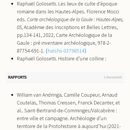
Raphaël Golosetti. Les lieux de culte d'époque
Vaucluse).
Séminaires d’Antiquités Nationales à la
J.-C. - IVe s. ap. J.-C.). Osanna, pp.540,
romaine dans les Hautes-Alpes. Florence Mocci
MMSH d'Aix-en-Provence
, 2008, Aix-en-Provence,
2016, 9788881674749.
⟨hal-03819028⟩
eds.
Carte archéologique de la Gaule : Hautes-Alpes,
France.
⟨halshs-01957575⟩
05
, Académie des Inscriptions et Belles Lettres,
pp.134-141, 2022, Carte Archéologique de la
Gaule : pré inventaire archéologique, 978-2-
87754-691-1.
⟨halshs-03798514⟩
Raphaël Golosetti. Histoire d’une colline :
premiers résultats d’une approche originale par
carottages archéologiques sur le Roc de
RAPPORTS
1 document
Matacan. Julie Quéré, William Van Andringa.
Archéologie au village. Une enquête en cours sur le
William van Andringa, Camille Coupeur, Arnaud
territoire de Lugdunum des Convènes
, Conseil
Coutelas, Thomas Creissen, Franck Decanter, et
Général de Haute-Garonne, pp.42-49, 2022,
al.. Saint-Bertrand-de-Comminges/Valcabrère :
Archéologie au village. Une enquête en cours sur
entre ville et campagne. Archéologie d’un
le territoire de Lugdunum des Convènes.
⟨hal-
territoire de la Protohistoire à aujourd’hui (2021-
03819382⟩