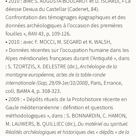
• 2010 : avec S. AUGUSTA-BOULAROT et D. ISOARDI, « La
déesse Dexiua du Castellar (Cadenet, 84).
Confrontation des témoignages épigraphiques et des
données archéologiques à l’occasion des premières
fouilles »,
RAN
43, p. 109-126.
• 2010 : avec F. MOCCI, M. SEGARD et K. WALSH,
« Données récentes sur l’occupation humaine dans les
Alpes méridionales françaises durant l’Antiquité », dans
: S. TZORTZIS, X. DELESTRE (dir.),
Archéologie de la
montagne européenne, actes de la table-ronde
internationale (Gap, 29/09-1er/10/2008)
, Paris, Errance,
coll. BiAMA 4, p. 308-323.
• 2009 : « Dépôts rituels de la Protohistoire récente en
Gaule méditerranéenne : définition et questions
méthodologiques », dans : S. BONNARDIN, C. HAMON,
M. LAUWERS, B. QUILLIEC (dir.),
Du matériel au spirituel.
Réalités archéologiques et historiques des « dépôts » de la