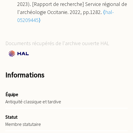
2023). [Rapport de recherche] Service régional de
Raphaël Golosetti. Une forge de l'an Mil. Julie
l'archéologie Occitanie. 2022, pp.1282.
⟨hal-
Quéré, William Van Andringa.
Archéologie au
05209445⟩
village. Une enquête en cours sur le territoire de
Lugdunum des Convènes
, Conseil Général de
Haute-Garonne, pp.42-49, 2022, Archéologie au
Documents récupérés de l'archive ouverte HAL
village. Une enquête en cours sur le territoire de
Lugdunum des Convènes.
⟨hal-03819400⟩
Raphaël Golosetti, Patrice Méniel, Fabienne
Olmer, Benjamin Girard, Olivier de Cazanove. De
Informations
l’enclos laténien au sanctuaire julio-claudien :
Apollon Moritasgus à Alésia, hiatus et
superpositions. Philippe Barral; Matthieu Thivet.
Équipe
Antiquité classique et tardive
Sanctuaires de l’âge du Fer. Actes du 41e colloque
international de l’Association française pour l’étude
Statut
de l’âge du Fer (Dole, 25-28 mai 2017)
, 1,
AFEAF
,
Membre statutaire
pp.423-449, 2019, Collection AFEAF, 978-2-