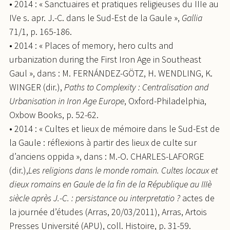
• 2014 : « Sanctuaires et pratiques religieuses du IIIe au
IVe s. apr. J.-C. dans le Sud-Est de la Gaule »,
Gallia
71/1, p. 165-186.
• 2014 : « Places of memory, hero cults and
urbanization during the First Iron Age in Southeast
Gaul », dans : M. FERNÁNDEZ-GÖTZ, H. WENDLING, K.
WINGER (dir.),
Paths to Complexity : Centralisation and
Urbanisation in Iron Age Europe
, Oxford-Philadelphia,
Oxbow Books, p. 52-62.
• 2014 : « Cultes et lieux de mémoire dans le Sud-Est de
la Gaule : réflexions à partir des lieux de culte sur
d’anciens oppida », dans : M.-O. CHARLES-LAFORGE
(dir.),
Les religions dans le monde romain. Cultes locaux et
dieux romains en Gaule de la fin de la République au IIIè
siècle après J.-C. : persistance ou interpretatio ?
actes de
la journée d’études (Arras, 20/03/2011), Arras, Artois
Presses Université (APU), coll. Histoire, p. 31-59.