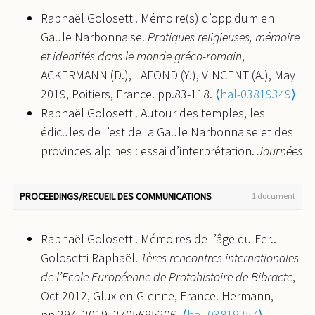
Raphaël Golosetti. La
stips
des Alpes à la
Raphaël Golosetti. Mémoire(s) d’oppidum en
Méditerranée : interpréter la présence des
Gaule Narbonnaise.
Pratiques religieuses, mémoire
monnaies dans les sanctuaires d’époque
et identités dans le monde gréco-romain
,
romaine.
Gallia - Archéologie des Gaules
, 2019, 76
ACKERMANN (D.), LAFOND (Y.), VINCENT (A.), May
(2), pp.121-163.
⟨10.4000/gallia.5054⟩
.
⟨hal-
2019, Poitiers, France. pp.83-118.
⟨hal-03819349⟩
02474628⟩
Raphaël Golosetti. Autour des temples, les
Raphaël Golosetti. Cult places at former oppida in
édicules de l’est de la Gaule Narbonnaise et des
Southeast Gaul: questions of memory, tradition
provinces alpines : essai d’interprétation.
Journées
and identity.
Oxford Journal of Archaeology
, 2017,
d’études « autour du lieu de culte »
, Olivier de
pp.171-195.
⟨hal-03819321⟩
Cazanove, Nov 2018, Alise-Sainte-Reine, France.
Raphaël Golosetti. Sanctuaires et pratiques
PROCEEDINGS/RECUEIL DES COMMUNICATIONS
1 document
⟨hal-03819374⟩
religieuses du IIIe au Ve s. apr. J.-C. dans le Sud-
Magali Toriti, Aline Durand, Fabien Fohrer, Raphaël
Est de la Gaule.
Gallia - Archéologie de la France
Raphaël Golosetti. Mémoires de l’âge du Fer..
Golosetti. Gallo roman timber in maritime French
antique
, 2014, La fin des dieux, 71 (1), pp.165-186.
Golosetti Raphaël.
1ères rencontres internationales
Alps (Col d’Adon, Les Mujouls, France):
⟨hal-01932530⟩
de l’Ecole Européenne de Protohistoire de Bibracte
,
identification, uses and condition.
6th International
Sandrine Agusta-Boularot, Raphaël Golosetti,
Oct 2012, Glux-en-Glenne, France. Hermann,
Anthracology Meeting 2015
, Aug 2015, Freiburg,
Alain Badie. Architecture antique entre âge du Fer
pp.294, 2019, 2705695206.
⟨hal-03819257⟩