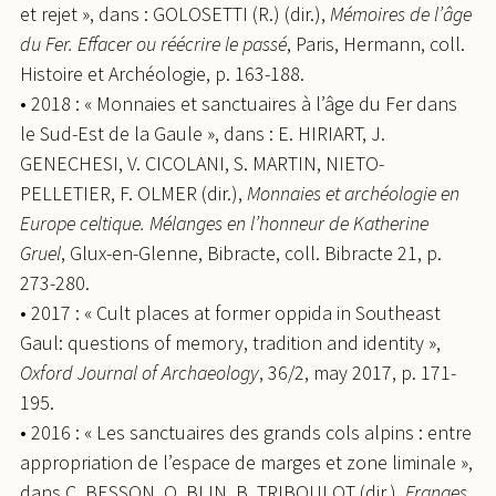
et rejet », dans : GOLOSETTI (R.) (dir.),
Mémoires de l’âge
du Fer. Effacer ou réécrire le passé
, Paris, Hermann, coll.
Histoire et Archéologie, p. 163-188.
• 2018 : « Monnaies et sanctuaires à l’âge du Fer dans
le Sud-Est de la Gaule », dans : E. HIRIART, J.
GENECHESI, V. CICOLANI, S. MARTIN, NIETO-
PELLETIER, F. OLMER (dir.),
Monnaies et archéologie en
Europe celtique. Mélanges en l’honneur de Katherine
Gruel
, Glux-en-Glenne, Bibracte, coll. Bibracte 21, p.
273-280.
• 2017 : « Cult places at former oppida in Southeast
Gaul: questions of memory, tradition and identity »,
Oxford Journal of Archaeology
, 36/2, may 2017, p. 171-
195.
• 2016 : « Les sanctuaires des grands cols alpins : entre
appropriation de l’espace de marges et zone liminale »,
dans C. BESSON, O. BLIN, B. TRIBOULOT (dir.),
Franges