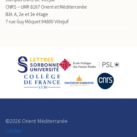
2015, 978-2-35613-129-4.
⟨halshs-03987654⟩
CNRS – UMR 8167 Orient et Méditerranée
Florence Mocci, Maxence Segard, Kevin Walsh,
Bât. A, 2e et 3e étage
7 rue Guy Môquet 94800 Villejuif
Raphaël Golosetti, Vincent Dumas, et al..
Données récentes sur l'occupation humaine dans
les Alpes méridionales durant l'Antiquité. textes
réunis par Stéfan Tzortzis et Xavier Delestre.
Archéologie de la montagne européenne : actes de
la table ronde internationale de Gap, 29 septembre-
1er octobre 2008
, Paris : Errance ; Aix-en-Provence :
Centre Camille-Jullian, 2010, Bibliothèque
d'archéologie méditerranéenne et africaine, ISSN
2101-2849 ; 4.
⟨halshs-00520486⟩
©2026 Orient Méditerranée
Crédits