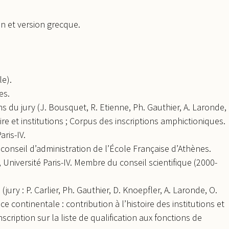
n et version grecque.
le).
es.
ns du jury (J. Bousquet, R. Etienne, Ph. Gauthier, A. Laronde,
ire et institutions ; Corpus des inscriptions amphictioniques.
ris-IV.
conseil d’administration de l’École Française d’Athènes.
 Université Paris-IV. Membre du conseil scientifique (2000-
(jury : P. Carlier, Ph. Gauthier, D. Knoepfler, A. Laronde, O.
èce continentale : contribution à l’histoire des institutions et
Inscription sur la liste de qualification aux fonctions de