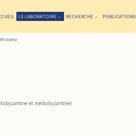
CCUEIL
LE LABORATOIRE
RECHERCHE
PUBLICATIONS
ER Sophie
rotobyzantine et médiobyzantine)