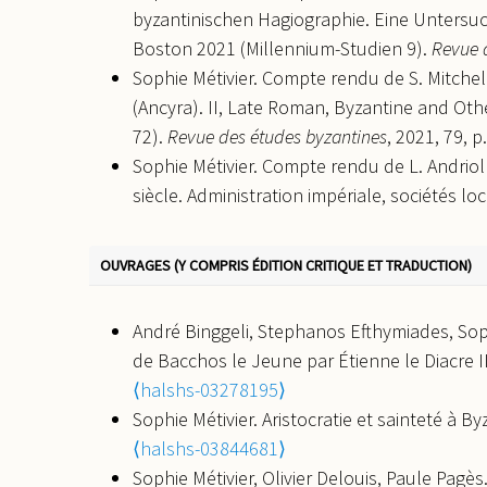
byzantinischen Hagiographie. Eine Untersuc
Boston 2021 (Millennium-Studien 9).
Revue 
Sophie Métivier. Compte rendu de S. Mitchell
(Ancyra). II, Late Roman, Byzantine and Othe
72).
Revue des études byzantines
, 2021, 79, 
Sophie Métivier. Compte rendu de L. Andrioll
siècle. Administration impériale, sociétés loc
Rivista di storia e filologia
, 2018, 18, p. 373-3
Sophie Métivier. Compte rendu de P. Maraval,
OUVRAGES (Y COMPRIS ÉDITION CRITIQUE ET TRADUCTION)
Revue d'Histoire Ecclésiastique
, 2017, 112, p.
Sophie Métivier. Note sur les sceaux des évêq
André Binggeli, Stephanos Efthymiades, Soph
in Byzantine Sigillography
, 2016.
⟨halshs-02
de Bacchos le Jeune par Étienne le Diacre I
Sophie Métivier. Sceaux des musées de Kays
⟨halshs-03278195⟩
Sigillography
, 2010, 10, p. 61-74.
⟨halshs-01
Sophie Métivier. Aristocratie et sainteté à By
Sophie Métivier, Vivien Prigent. La circulat
⟨halshs-03844681⟩
collections des musées de Kayseri et de Ni
Sophie Métivier, Olivier Delouis, Paule Pagès