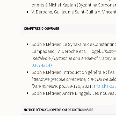
00666332⟩
offerts à Michel Kaplan (Byzantina Sorbonen
Sophie Métivier. Les Maurozômai, Byzance 
V. Déroche, Guillaume Saint-Guillain, Vincen
Maurozômès.
Revue des études byzantines
, 
Economie et société. Atlande, 2007.
⟨hal-03
01351222⟩
Sophie Métivier. Économie et société à Byzan
Sophie Métivier, Destephen Sylvain. Évêques
CHAPITRES D'OUVRAGE
Sorbonensia (24), 2007.
⟨halshs-03845874⟩
2007, 1 (15), p. 343-378.
⟨halshs-00666333⟩
Sophie Métivier. La Cappadoce (IVe-VIe siècl
Sophie Métivier. Constantinople et la provi
Sophie Métivier. Le Synaxaire de Constantinop
Publications de la Sorbonne, 496 p., 2005,
Hypothèses
, 2000, pp.189-196.
⟨halshs-0384
Lampadaridi, V. Déroche et C. Høgel.
L’histo
médiévale / Byzantine and Medieval History a
03874214⟩
Sophie Métivier. Introduction générale : l’As
littérature grecque chrétienne, t. IV : Du IVe s
l’Asie mineure
, pp.169-179, 2021.
⟨halshs-03
Sophie Métivier, André Binggeli. Les nouvea
terme néos dans l’hagiographie martyriale des 
nouveaux martyrs à Byzance
, pp.215-236, 20
NOTICE D’ENCYCLOPÉDIE OU DE DICTIONNAIRE
Sophie Métivier. La notice de synaxaire de sa