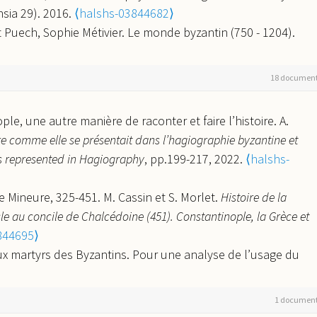
sia 29). 2016.
⟨halshs-03844682⟩
et le sultanat de Rūm. Note sur le sceau de Jean Comnène
t Puech, Sophie Métivier. Le monde byzantin (750 - 1204).
2009, 67 (1), pp.197-207.
⟨10.3406/rebyz.2009.4831⟩
.
⟨halshs-
314766⟩
ce (VIIIe-XIIe siècle). Textes et documents. Byzantina
 et chorévêques en Asie Mineure aux IVe et Ve siècles.
Topoi
,
18 documen
e). Une histoire provinciale de l'Empire romain d'Orient.
nce de Cappadoce aux premiers siècles de l’Empire byzantin.
le, une autre manière de raconter et faire l’histoire. A.
 Byzantina Sorbonensia 22.
⟨halshs-00666334⟩
5867⟩
ire comme elle se présentait dans l’hagiographie byzantine et
s represented in Hagiography
, pp.199-217, 2022.
⟨halshs-
ie Mineure, 325-451. M. Cassin et S. Morlet.
Histoire de la
iècle au concile de Chalcédoine (451). Constantinople, la Grèce et
844695⟩
ux martyrs des Byzantins. Pour une analyse de l’usage du
VIIIe-IXe siècles. A. Binggeli, S. Efthymiadis et S. Métivier.
L
21.
⟨halshs-03874182⟩
1 documen
int Michel Maléinos, un abrégé inédit. A. Binggeli et V.