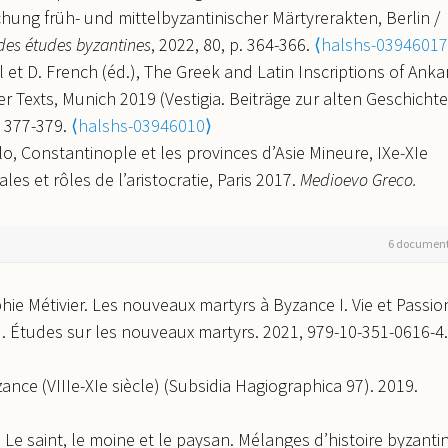
hung früh- und mittelbyzantinischer Märtyrerakten, Berlin /
des études byzantines
, 2022, 80, p. 364-366.
⟨halshs-03946017
 et D. French (éd.), The Greek and Latin Inscriptions of Anka
r Texts, Munich 2019 (Vestigia. Beiträge zur alten Geschichte
p. 377-379.
⟨halshs-03946010⟩
o, Constantinople et les provinces d’Asie Mineure, IXe-XIe
ales et rôles de l’aristocratie, Paris 2017.
Medioevo Greco.
77.
⟨halshs-03946005⟩
 Justinien. Le rêve d’un empire chrétien universel, Paris 201
6 documen
 28-30.
⟨halshs-03946008⟩
ues de l’Anatolie turque (XIIe-XIIIe siècles), p. 33-46.
Studie
ie Métivier. Les nouveaux martyrs à Byzance I. Vie et Passio
511603⟩
I. Études sur les nouveaux martyrs. 2021, 979-10-351-0616-4.
eri et de Niğde (Cappadoce byzantine) .
Studies in Byzantine
351220⟩
zance (VIIIe-XIe siècle) (Subsidia Hagiographica 97). 2019.
ion monétaire dans la Cappadoce byzantine d'après les
ğde.
Travaux et Mémoires
, 2010, 16, pp.577-618.
⟨halshs-
. Le saint, le moine et le paysan. Mélanges d’histoire byzanti