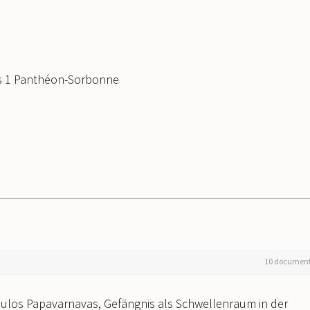
aris 1 Panthéon-Sorbonne
10 documen
oulos Papavarnavas, Gefängnis als Schwellenraum in der