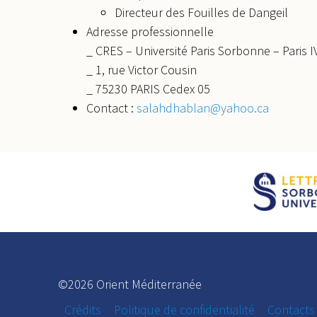
Directeur des Fouilles de Dangeil
Adresse professionnelle
_ CRES – Université Paris Sorbonne – Paris I
_ 1, rue Victor Cousin
_ 75230 PARIS Cedex 05
Contact :
salahdhablan@yahoo.ca
©2026 Orient Méditerranée
Crédits
Politique de confidentialité
Contacts