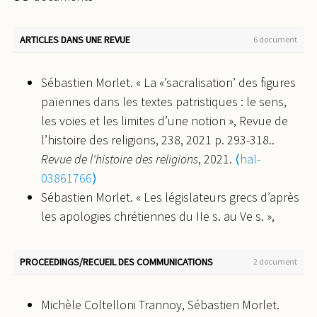
ARTICLES DANS UNE REVUE
6 document
Sébastien Morlet. « La «’sacralisation’ des figures
païennes dans les textes patristiques : le sens,
les voies et les limites d’une notion », Revue de
l’histoire des religions, 238, 2021 p. 293-318..
Revue de l'histoire des religions
, 2021.
⟨hal-
03861766⟩
Sébastien Morlet. « Les législateurs grecs d’après
les apologies chrétiennes du IIe s. au Ve s. »,
Cahiers des études anciennes, 57, 2020, p. 119-
131.
Cahiers des Etudes anciennes
, 2020.
⟨halshs-
PROCEEDINGS/RECUEIL DES COMMUNICATIONS
2 document
03761453⟩
Sébastien Morlet. « Les origines du concept de
Michèle Coltelloni Trannoy, Sébastien Morlet.
Trinité », Les Etudes philosophiques, 202, 2020, p.