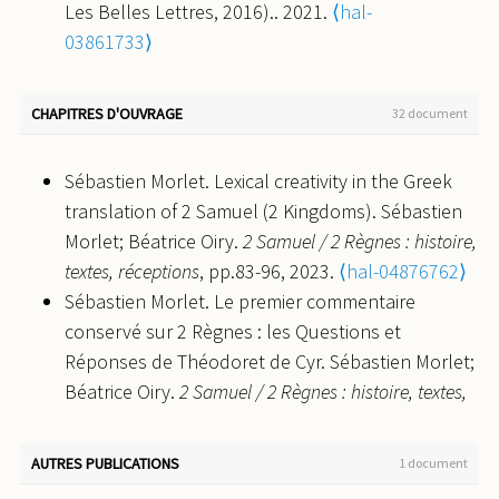
03861754⟩
Les Belles Lettres, 2016).. 2021.
⟨hal-
03861733⟩
Sébastien Morlet (Dir.). Histoire de la
littérature grecque chrétienne des
CHAPITRES D'OUVRAGE
32 document
origines à 451. IV, Du IVe siècle au
concile de Chalcédoine (451) :
Sébastien Morlet. Lexical creativity in the Greek
Constantinople, la Grèce et l’Asie
translation of 2 Samuel (2 Kingdoms). Sébastien
mineure.
Belles Lettres
, 69, 2021,
Morlet; Béatrice Oiry.
2 Samuel / 2 Règnes : histoire,
L'Âne d'or, 9782251451237.
⟨halshs-
textes, réceptions
, pp.83-96, 2023.
⟨hal-04876762⟩
03257740⟩
Sébastien Morlet. Le premier commentaire
Sébastien Morlet, Olivier Munnich. Les
conservé sur 2 Règnes : les Questions et
études philoniennes. Regards sur
Réponses de Théodoret de Cyr. Sébastien Morlet;
cinquante ans de recherche, Leiden,
Béatrice Oiry.
2 Samuel / 2 Règnes : histoire, textes,
2021. 2021.
⟨hal-03861749⟩
réceptions
, pp.115-135, 2023.
⟨hal-04876758⟩
Aude Cohen-Skalli, Sébastien Morlet,
Sébastien Morlet. « De quelques polémiques
Agnès Ouzounian, Sydney Hervé
AUTRES PUBLICATIONS
1 document
contre la médecine chez le Ps.-Justin et dans la
Aufrère, Sergio Brillante. Eusèbe de