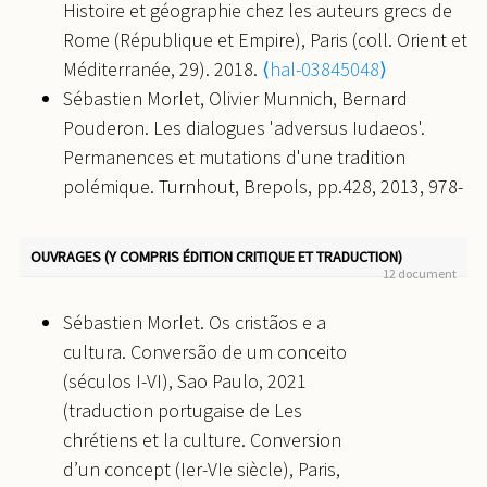
Histoire et géographie chez les auteurs grecs de
15-32..
Les études philosophiques
, 2020.
⟨halshs-
Rome (République et Empire), Paris (coll. Orient et
03761455⟩
Méditerranée, 29). 2018.
⟨hal-03845048⟩
Sébastien Morlet. « Ἦταν ἡ Ὕστερη Ἁρχαιότητα
Sébastien Morlet, Olivier Munnich, Bernard
ἐποχή σκοταδισμοῦ », Deltio Biblikōn Meletōn
Pouderon. Les dialogues 'adversus Iudaeos'.
33.1, 2018, p. 7-23..
Deltio biblikon meleton
, 2018.
Permanences et mutations d'une tradition
⟨hal-03861759⟩
polémique. Turnhout, Brepols, pp.428, 2013, 978-
Sébastien Morlet. « Les critiques philosophiques
2-85121-263-4.
⟨halshs-00997646⟩
contre la Bible et son exégèse chrétienne dans
l’Antiquité: essai de synthèse », SZRKG, 112, 2018,
OUVRAGES (Y COMPRIS ÉDITION CRITIQUE ET TRADUCTION)
12 document
p. 53−73..
Schweizerische Zeitschrift für Religions-
und Kulturgeschichte/ Revue suisse d'Histoire
Sébastien Morlet. Os cristãos e a
Religieuse et Culturelle
, 2018.
⟨hal-03861763⟩
cultura. Conversão de um conceito
Sébastien Morlet. « Eusèbe le grammairien. Note
(séculos I-VI), Sao Paulo, 2021
sur les Questions évangéliques (À Marinos, 2) et
(traduction portugaise de Les
une scholie sur Pindare », Studia patristica, 95,
chrétiens et la culture. Conversion
2017, p. 43-50..
Studia Patristica
, 2017.
⟨hal-
d’un concept (Ier-VIe siècle), Paris,