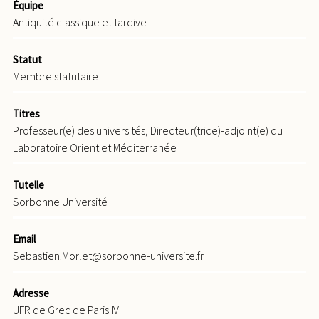
2021
, pp.125-158, 2021.
⟨hal-03861789⟩
Équipe
culture. Conversion d’un concept (Ier-
Antiquité classique et tardive
Sébastien Morlet. « Une polémique contre Philon
VIe siècle), Paris, Les Belles Lettres,
d’Alexandrie dans la Question 69 ad orthodoxos
2016. 2016.
⟨halshs-03761431⟩
Statut
attribuée à Justin ? ».
B. Demulder – P. Van Deun
Laetitia Ciccolini, Charles Guérin,
Membre statutaire
(dir.), Building the Kosmos. Greek Patristic and
Sébastien Morlet, Itic Stéphane (Dir.).
Byzantine Question and Answer Literature,
Réceptions antiques. Lecture,
Titres
Tournhout, 2021
, pp.127-144, 2021.
⟨hal-03861786⟩
transmission, appropriation
Professeur(e) des universités, Directeur(trice)-adjoint(e) du
Sébastien Morlet. « Les Testimonia, de la fin de
intellectuelle. Éditions Rue d’Ulm,
Laboratoire Orient et Méditerranée
l’Antiquité à Byzance. Remarques sur une histoire
2006.
⟨halshs-01452451⟩
qu’il reste à écrire ».
R. Ceulemans – B. Crostini
Charles Guérin, Laetitia Ciccolini,
Tutelle
(dir.), Receptions of the Bible in Byzantium. Texts,
Sorbonne Université
Stéphanie Itic, Sébastien Morlet (Dir.).
Manuscripts, and their Readers, Uppsala, 2021
,
Réceptions antiques. Éditions Rue
pp.109-126, 2021.
⟨hal-03861818⟩
Email
d'Ulm, 185 p., 2006.
⟨hal-03050804⟩
Sébastien Morlet. « Ce que peut l’Empire : les
Sebastien.Morlet@sorbonne-universite.fr
caractéristiques et les limites du pouvoir romain
d’après l’Histoire ecclésiastique d’Eusèbe de
Adresse
UFR de Grec de Paris IV
Césarée », p. 291-307.
K. Berthelot (dir.),