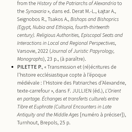
Alexandria and the Copto-Arabic Synaxarion.
from the
History of the Patriarchs of Alexandria
to
BAUSI A. et al. (eds), Time and History in Africa
the
Synaxaria
», dans ed. Derat M.-L., Łajtar A.,
(Africana Ambrosiana 4)
, 2019, 978-88-6894-320-2.
Seignobos R., Tsakos A.,
Bishops and Bishoprics
⟨halshs-03064659⟩
(Egypt, Nubia and Ethiopia, fourth-thirteenth
century). Religious Authorities, Episcopal Seats and
Interactions in Local and Regional Perspectives
,
Varsovie, 2022 (
Journal of Juristic Papyrology,
Monographs
), 23 p., (à paraître).
PILETTE P.
, « Transmission et (ré)écritures de
l’histoire ecclésiastique copte à l’époque
médiévale : l’Histoire des Patriarches d’Alexandrie,
texte-carrefour », dans F. JULLIEN (éd.),
L’Orient
en partage. Échanges et transferts culturels entre
Tibre et Euphrate (Cultural Encounters in Late
Antiquity and the Middle Ages
[numéro à préciser]),
Turnhout, Brepols, 25 p.