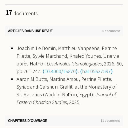
17
documents
ARTICLES DANS UNE REVUE
6 document
Joachim Le Bomin, Matthieu Vanpeene, Perrine
Pilette, Sylvie Marchand, Khaled Younes. Une vie
après Hathor.
Les Annales Islamologiques
, 2026, 60,
pp.201-247.
⟨10.4000/16870⟩
.
⟨hal-05627597⟩
Aaron M Butts, Martina Ambu, Perrine Pilette.
Syriac and Garshuni Graffiti at the Monastery of
St. Macarius (Wādī al-Naṭrūn, Egypt).
Journal of
Eastern Christian Studies
, 2025,
⟨10.1163/17831520-bja00007⟩
.
⟨hal-05263549⟩
Perrine Pilette. Transforming the Coptic
CHAPITRES D'OUVRAGE
11 document
ecclesiastical History at the beginning of the