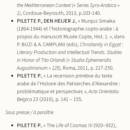
the Mediterranean Context (« Series Syro-Arabica »
manuscrits de l’Histoire des Églises et des
1)
, Cordoue-Beyrouth, 2013, p.103-140.
Monastères d’Égypte (Paris arabe 207 et Munich
PILETTE P., DEN HEIJER J.
, « Murqus Simaika
arabe 2570).
Études coptes XVI
, De Boccard,
(1864-1944) et l’historiographie copto-arabe : à
pp.281-296, 2020, 978-7018-0608-2.
⟨halshs-
propos du manuscrit Musée Copte, Hist. 1. », dans
03059299⟩
P. BUZI & A. CAMPLANI (eds),
Christianity in Egypt :
Johannes den Heijer, Elynn Gorris, Perrine Pilette.
Literary Production and Intellectual Trends. Studies
Le fonds Ryckmans conservé aux Archives de
in Honor of Tito Orlandi (« Studia Ephemeridis
l’Université catholique de Louvain : historique,
Augustinianum » 125)
, Roma, 2011, p. 227-250.
projets et enjeux. Cannuyer, Christian and Michel
PILETTE P.
, « La recension primitive du texte
(dir.), Marianne.
Archiver, conserver et collectionner
arabe de l’Histoire des Patriarches d’Alexandrie :
en Orient- Alexandre TOUROVETS in memoriam
,
problématique et perspectives »,
Acta Orientalia
pp.271--284, 2020, Acta Orientalia Belgica 33.
⟨hal-
Belgica
23 (2010), p. 141 – 155.
03686408⟩
Perrine Pilette. Time, Cycles and Rewritings in
Sous presse / à paraître
Coptic-Arabic Historiography. A Comparison
between the History of the Patriarchs of
PILETTE P.
, « The
Life
of Cosmas III (920–932),