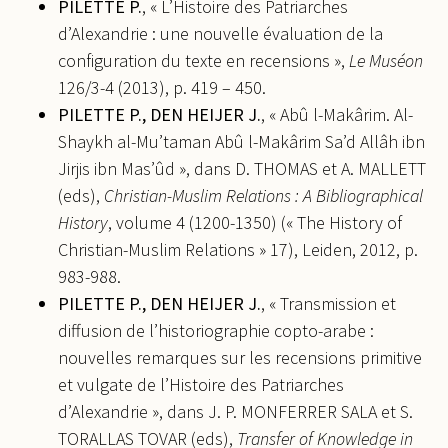
PILETTE P.
, « L’Histoire des Patriarches
Perrine Pilette. Trouver l’"aujourd’hui" d’Abū al-
d’Alexandrie : une nouvelle évaluation de la
Makārim? Le cas de la description du monastère
configuration du texte en recensions »,
Le Muséon
Saint-Macaire dans l’Histoire des églises et des
126/3-4 (2013), p. 419 – 450.
monastères d’Égypte: une étude des sources.
PILETTE P., DEN HEIJER J.
, « Abû l-Makârim. Al-
Anne Boud'hors; Jitse Dijkstra; Esther Garel.
Shaykh al-Mu’taman Abû l-Makârim Sa’d Allâh ibn
Etudes coptes XVII. Dix-neuvième journée d’études
Jirjis ibn Mas’ûd », dans D. THOMAS et A. MALLETT
(Ottawa, 19-22 juin 2019)
, De Boccard, pp.277 - 311,
(eds),
Christian-Muslim Relations : A Bibliographical
2022, 978-2-7018-0634-1.
⟨halshs-03510611⟩
History
, volume 4 (1200-1350) (« The History of
Perrine Pilette, Liesbeth Zack, Johannes den
Christian-Muslim Relations » 17), Leiden, 2012, p.
Heijer. L'imāla finale en Égypte : une approche
983-988.
diachronique. Nadia Comolli; Julien Dufour;
PILETTE P., DEN HEIJER J.
, « Transmission et
Marie-Aimée Germanos.
Libellules : arabes,
diffusion de l’historiographie copto-arabe :
sémitiques, italiennes, berbères. Études linguistiques
nouvelles remarques sur les recensions primitive
et littéraires offertes à Jérôme Lentin par ses
et vulgate de l’Histoire des Patriarches
collègues, élèves et amis
,
Geuthner
, pp.629-662,
d’Alexandrie », dans J. P. MONFERRER SALA et S.
2021, 9782705340896.
⟨halshs-03510533⟩
TORALLAS TOVAR (eds),
Transfer of Knowledge in
Perrine Pilette. Nouvelles observations sur les