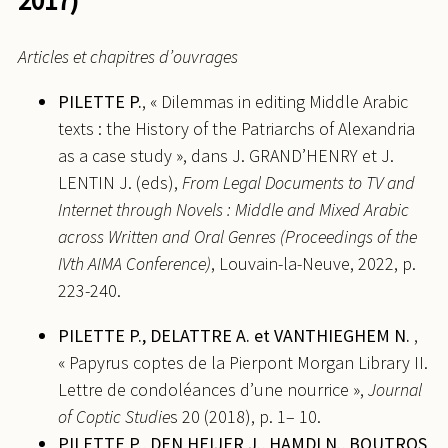
2017)
Gaétan Du Roy, Manhal Makhoul, Perrine Pilette.
un saint éthiopien en Égypte : une étude
Le miracle du Muqaṭṭam à travers les siècles.
Les
préliminaire des textes arabes traduits du guèze.
Annales Islamologiques
, 2018, 52, pp.193-218.
Articles et chapitres d’ouvrages
Damien Labadie; Martina Ambu.
Textes, images et
⟨10.4000/anisl.4653⟩
.
⟨halshs-03059287⟩
objets entre l’Égypte copte et la Corne de l’Afrique
PILETTE P.
, « Dilemmas in editing Middle Arabic
chrétienne au Moyen Âge
, Brepols, A paraître,
texts : the History of the Patriarchs of Alexandria
Nubia - Studies in the Archaeology and History of
as a case study », dans J. GRAND’HENRY et J.
Northeast Africa.
⟨hal-04381869⟩
LENTIN J. (eds),
From Legal Documents to TV and
Perrine Pilette. Transmission et (ré)écritures de
Internet through Novels : Middle and Mixed Arabic
l’histoire ecclésiastique copte à l’époque
across Written and Oral Genres (Proceedings of the
médiévale: l’Histoire des Patriarches d’Alexandrie,
IVth AIMA Conference)
, Louvain-la-Neuve, 2022, p.
texte-carrefour. Florence Jullien.
L’Orient en
223-240.
partage. Échanges et transferts culturels entre Tibre
PILETTE P., DELATTRE A. et VANTHIEGHEM N.
,
et Euphrate
, Brepols, A paraître, Cultural
« Papyrus coptes de la Pierpont Morgan Library II.
Encounters in Late Antiquity and the Middle Ages.
Lettre de condoléances d’une nourrice »,
Journal
⟨halshs-03510576⟩
of Coptic Studie
s 20 (2018), p. 1– 10.
Perrine Pilette. The Fortunes of the Life of
PILETTE P., DEN HEIJER J., HAMDI N., BOUTROS