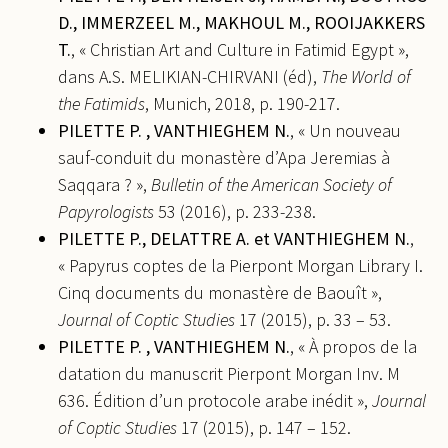
Cosmas III (920-932), from the History of the
D., IMMERZEEL M., MAKHOUL M., ROOIJAKKERS
Patriarchs of Alexandria to the Synaxaria. Marie-
T.
, « Christian Art and Culture in Fatimid Egypt »,
Laure Derat; Adam Łajtar; Robin Seignobos;
dans A.S. MELIKIAN-CHIRVANI (éd),
The World of
Alexandros Tsakos.
Bishops and Bishoprics (Egypt,
the Fatimids
, Munich, 2018, p. 190-217.
Nubia and Ethiopia, fourth-thirteenth century).
PILETTE P. , VANTHIEGHEM N.
, « Un nouveau
Religious Authorities, Episcopal Seats and
sauf-conduit du monastère d’Apa Jeremias à
Interactions in Local and Regional Perspectives
, In
Saqqara ? »,
Bulletin of the American Society of
press, Journal of Juristic Papyrology,
Papyrologists
53 (2016), p. 233-238.
Monographs.
⟨halshs-03510694⟩
PILETTE P., DELATTRE A. et VANTHIEGHEM N.
,
Perrine Pilette. Dilemmas in editing Middle Arabic
« Papyrus coptes de la Pierpont Morgan Library I.
texts : the History of the Patriarchs of Alexandria
Cinq documents du monastère de Baouît »,
as a case study. J. Grand'Henry; J. Lentin.
Middle
Journal of Coptic Studies
17 (2015), p. 33 – 53.
and Mixed Arabic over Time and across Written and
PILETTE P. , VANTHIEGHEM N.
, « À propos de la
Oral Genres : from Legal Documents to Television
datation du manuscrit Pierpont Morgan Inv. M
and Internet through Literature (Proceedings of the
636. Édition d’un protocole arabe inédit »,
Journal
IVth AIMA Conference)
,
Peeters
, pp.223-240, 2022,
of Coptic Studies
17 (2015), p. 147 – 152.
9789042945142.
⟨halshs-04338295⟩