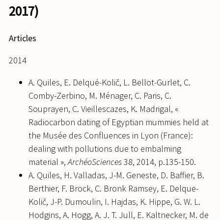
2017)
Articles
2014
A. Quiles, E. Delqué-Količ, L. Bellot-Gurlet, C.
Comby-Zerbino, M. Ménager, C. Paris, C.
Souprayen, C. Vieillescazes, K. Madrigal, «
Radiocarbon dating of Egyptian mummies held at
the Musée des Confluences in Lyon (France):
dealing with pollutions due to embalming
material »,
ArchéoSciences
38, 2014, p.135-150.
A. Quiles, H. Valladas, J-M. Geneste, D. Baffier, B.
Berthier, F. Brock, C. Bronk Ramsey, E. Delque-
Količ, J-P. Dumoulin, I. Hajdas, K. Hippe, G. W. L.
Hodgins, A. Hogg, A. J. T. Jull, E. Kaltnecker, M. de