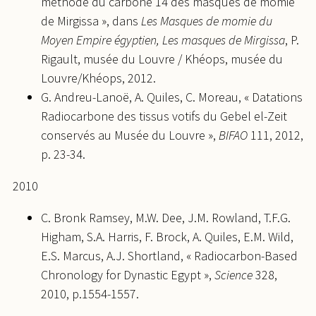
méthode du carbone 14 des masques de momie
de Mirgissa », dans
Les Masques de momie du
Moyen Empire égyptien, Les masques de Mirgissa
, P.
Rigault, musée du Louvre / Khéops, musée du
Louvre/Khéops, 2012.
G. Andreu-Lanoë, A. Quiles, C. Moreau, « Datations
Radiocarbone des tissus votifs du Gebel el-Zeit
conservés au Musée du Louvre »,
BIFAO
111, 2012,
p. 23-34.
2010
C. Bronk Ramsey, M.W. Dee, J.M. Rowland, T.F.G.
Higham, S.A. Harris, F. Brock, A. Quiles, E.M. Wild,
E.S. Marcus, A.J. Shortland, « Radiocarbon-Based
Chronology for Dynastic Egypt »,
Science
328,
2010, p.1554-1557.