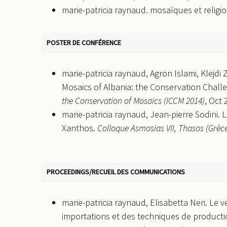
marie-patricia raynaud. mosaïques et relig
Méditerranée, Marseille, MuCEM, 17-19 mars 
sciences humaines et sociales
, 2016, Marseill
POSTER DE CONFÉRENCE
marie-patricia raynaud. Corpus des mosaïqu
Studies, Proceedings of the 65th Anniversary of
marie-patricia raynaud, Agron Islami, Klejdi
G. Hoxha, B. Muka (eds.), Tirana, 2014
, 2013, 
Mosaics of Albania: the Conservation Challe
marie-patricia raynaud, Gideon Foerster, K
the Conservation of Mosaics (ICCM 2014)
, Oct 
transformée en église à Saranda (Albanie).
marie-patricia raynaud, Jean-pierre Sodini.
(XCMGR), Conimbriga (Portugal) Oct-nov 2005
Xanthos.
Colloque Asmosias VII, Thasos (Grèce)
marie-patricia raynaud, Sulamith Brodbeck, 
Jolivet-Lévy, et al.. Projet de corpus de la 
adoptée et problèmes rencontrés.
L’héritag
PROCEEDINGS/RECUEIL DES COMMUNICATIONS
tradition textuelle, ed. S. Brodbeck, J.-M. Mart
Rome (coll. EFR 510), 2015
, 2011, Rome, Italie
marie-patricia raynaud, Etleva Nallbani, Gi
marie-patricia raynaud, Elisabetta Neri. Le 
Saranda.
Archéologie du judaïsme en France et
importations et des techniques de producti