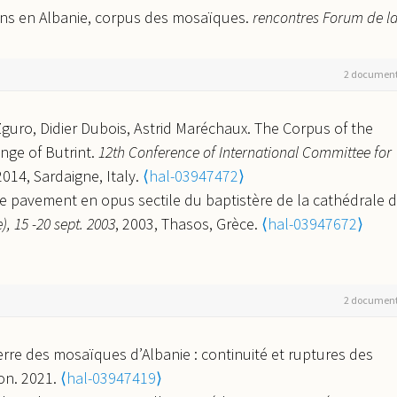
ions en Albanie, corpus des mosaïques.
rencontres Forum de l
2016. Panorama des recherches et études méditerranéennes en
e, France.
⟨hal-03947524⟩
2 documen
es d’Albanie.
International Congress of Albanian archaeologica
 Albanian Archaeology (Tirana nov. 2013) L. Përzhita, I. Gjipale,
 Zguro, Didier Dubois, Astrid Maréchaux. The Corpus of the
Tirana, Albanie.
⟨hal-03947559⟩
nge of Butrint.
12th Conference of International Committee for
osta Lako, Etleva Nallbani, Ehud Netzer. Une synagogue
2014, Sardaigne, Italy.
⟨hal-03947472⟩
Xème Colloque International pour l’Etude de la Mosaïque Antique
 Le pavement en opus sectile du baptistère de la cathédrale 
, 2012, conimbriga-Coimbra, Portugal.
⟨hal-03947603⟩
, 15 -20 sept. 2003
, 2003, Thasos, Grèce.
⟨hal-03947672⟩
Manuela De Giorgi, Marina Falla Castelfranchi, Catherine
peinture byzantine en Italie du Sud et en Sicile. Méthode
e byzantin en Italie (VIIIe-XIe siècle)-III. Décor monumental, objets
2 documen
in, A. Peters-Custot, V. Prigent (Table Ronde EFR 25-26 nov 2011),
.
⟨hal-03947532⟩
deon Forster, Ehus Netzer, Kosta Lako. la synagogue de
verre des mosaïques d’Albanie : continuité et ruptures des
 en Europe, (colloque Paris janvier 2010), P. Salmona, L. Sigal
on. 2021.
⟨hal-03947419⟩