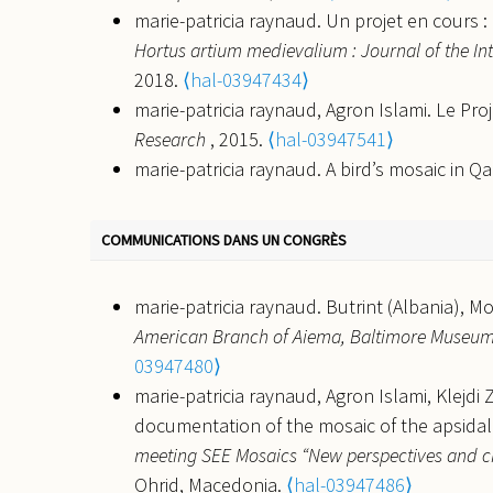
marie-patricia raynaud. Un projet en cours 
Hortus artium medievalium : Journal of the In
2018.
⟨hal-03947434⟩
marie-patricia raynaud, Agron Islami. Le Pr
Research
, 2015.
⟨hal-03947541⟩
marie-patricia raynaud. A bird’s mosaic in Q
03947585⟩
marie-patricia raynaud. Corpus of the Mosaics
COMMUNICATIONS DANS UN CONGRÈS
Geographical Index.
Journal of Mosaic Rese
marie-patricia raynaud. Quelques remarques 
marie-patricia raynaud. Butrint (Albania), 
Research
, 2008.
⟨hal-03947626⟩
American Branch of Aiema, Baltimore Museum 
marie-patricia raynaud. Les pavements de l
03947480⟩
1998.
⟨hal-03947737⟩
marie-patricia raynaud, Agron Islami, Klejdi
marie-patricia raynaud. La composition en 
documentation of the mosaic of the apsidal 
archéologique
, 1996.
⟨hal-03947742⟩
meeting SEE Mosaics “New perspectives and cha
marie-patricia raynaud. Le relevé et le des
Ohrid, Macedonia.
⟨hal-03947486⟩