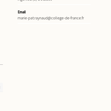
Email
marie-pat.raynaud@college-de-france.fr
t