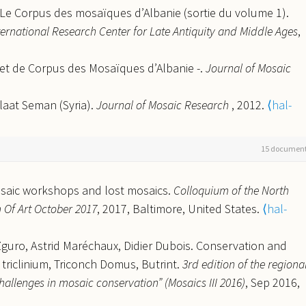
: Le Corpus des mosaïques d’Albanie (sortie du volume 1).
ternational Research Center for Late Antiquity and Middle Ages
,
ojet de Corpus des Mosaïques d’Albanie -.
Journal of Mosaic
alaat Seman (Syria).
Journal of Mosaic Research
, 2012.
⟨hal-
 of Turkey, Lycia part. 1, Xanthos, vol. 1, The East Basilica
15 documen
arch
, 2011.
⟨hal-03947609⟩
à propos de l’étude des sols in situ.
Journal of Mosaic
Mosaic workshops and lost mosaics.
Colloquium of the North
Of Art October 2017
, 2017, Baltimore, United States.
⟨hal-
a basilique épiscopale de Xanthos.
Dossiers d'Archéologie
,
 Zguro, Astrid Maréchaux, Didier Dubois. Conservation and
croix de U dans la mosaïque de pavement.
Revue
triclinium, Triconch Domus, Butrint.
3rd edition of the regiona
llenges in mosaic conservation” (Mosaics III 2016)
, Sep 2016,
sin en mosaïque.
Dossiers d'Archéologie
, 1987.
⟨hal-03947753⟩