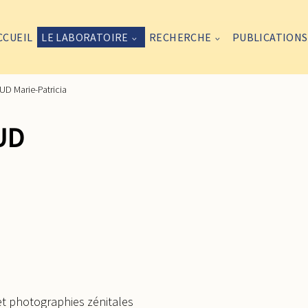
CCUEIL
LE LABORATOIRE
RECHERCHE
PUBLICATIONS
D Marie-Patricia
UD
et photographies zénitales