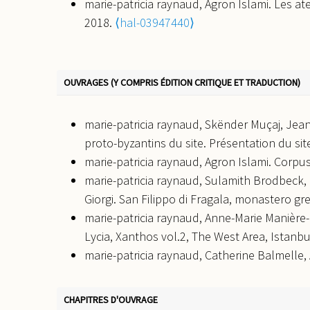
éd., Paris 2011
, 2010, Paris, France.
⟨hal-039
marie-patricia raynaud, Agron Islami. Les at
marie-patricia raynaud. Xanthos, East Basil
2018.
⟨hal-03947440⟩
of IV. international Mosaic Corpus of Turkey, 
des IVe Journées d’Etudes du Corpus des Mosaï
Turkey.
⟨hal-03947630⟩
OUVRAGES (Y COMPRIS ÉDITION CRITIQUE ET TRADUCTION)
marie-patricia raynaud, Anne-Marie Manière
Mozaik Korpus Sempozyumu Bildirileri (M. Sahi
marie-patricia raynaud, Skënder Muçaj, Jean-
Mosaïques de Turquie), Bursa, 2007
, 2006, Bu
proto-byzantins du site. Présentation du site,
marie-patricia raynaud, Hélène Morlier. A su
marie-patricia raynaud, Agron Islami. Corpus
order to prepare the publication of the Cor
marie-patricia raynaud, Sulamith Brodbeck, 
Sempozyumu Bildirileri (M. Sahin)-Bursa 2006 
Giorgi. San Filippo di Fragala, monastero gr
Turquie), Bursa, 2007, p. 149-156, pl. 215-222
, 
marie-patricia raynaud, Anne-Marie Manière-
marie-patricia raynaud, Pascale Chevalier,
Lycia, Xanthos vol.2, The West Area, Istanb
Beaudry, et al.. Trois basiliques et un group
marie-patricia raynaud, Catherine Balmelle, 
Colloque Edifices cultuels entre les périodes 
Carthage, colline de l’Odéon : maisons de l
2003, p. 155-165
, 2002, Porec, Croatia.
⟨hal-0
2012.
⟨hal-03947501⟩
CHAPITRES D'OUVRAGE
marie-patricia raynaud, Skënder Muçaj. Les 