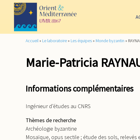
A
Accueil
»
Le laboratoire
»
Les équipes
»
Monde byzantin
»
RAYNAU
Marie-Patricia RAYNA
Informations complémentaires
Ingénieur d’études au CNRS
Thèmes de recherche
Archéologie byzantine
Mosaïque, opus sectile ; étude des sols, relevés 