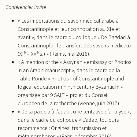
Conférencier invité
« Les importations du savoir médical arabe à
Constantinople et leur connotation au XIe et
avant », dans le cadre du colloque « De Bagdad à
Constantinople : le transfert des savoirs medicaux
e
e
(XI
– XV
s.) » (Reims, mai 2018).
« A mention of the « Assyrian » embassy of Photios
in an Arabic manuscript », dans le cadre de la
Table-Ronde « Photios I of Constantinople and
logical education in ninth century Byzantium »
organisée par 9 SALT – projet du Conseil
européen de la recherche (Vienne, juin 2017)
« De la paideia à l’adab : une tentative d’analyse »,
dans le cadre du colloque « L’adab, toujours
recommencé : Origines, transmission et
métamorphoses » (Paris, décembre 2016).