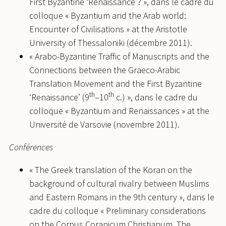
First Byzantine ‘Renaissance’? », dans le cadre du
colloque « Byzantium and the Arab world:
Encounter of Civilisations » at the Aristotle
University of Thessaloniki (décembre 2011).
« Arabo-Byzantine Traffic of Manuscripts and the
Connections between the Graeco-Arabic
Translation Movement and the First Byzantine
th
th
‘Renaissance’ (9
–10
c.) », dans le cadre du
colloque « Byzantium and Renaissances » at the
Université de Varsovie (novembre 2011).
Conférences
« The Greek translation of the Koran on the
background of cultural rivalry between Muslims
and Eastern Romans in the 9th century », dans le
cadre du colloque « Preliminary considerations
on the Corpus Coranicum Christianum. The