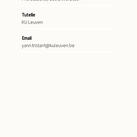
Tutelle
KU Leuven
Email
yann.tristant@kuleuven.be