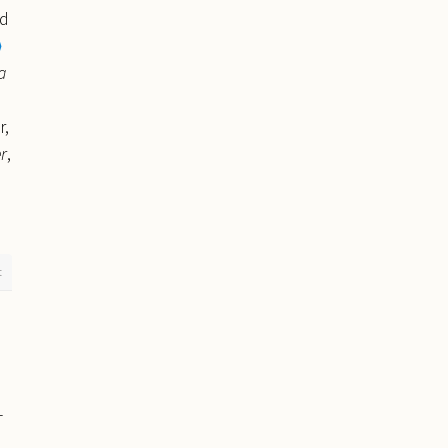
nd
⟩
a
r,
er
,
t
n
-