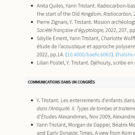
Anita Quiles, Yann Tristant. Radiocarbon-ba
the start of the Old Kingdom.
Radiocarbon
,
Pierre Zignani, Y. Tristant. Mission archéolo
Société française d'égyptologie
, 2022, 207, p
Sibylle Emerit, Yann Tristant, Charlotte Wol
étude de l’acoustique et approche polysens
2022, pp.14.
⟨10.4000/baefe.6063⟩
.
⟨halshs
Lilian Postel, Y. Tristant. Djéhouty, scribe 
découverte dans la nécropole de Dendara.
Pierre Zignani, Elisabeth Brice, Jacinta Car
COMMUNICATIONS DANS UN CONGRÈS
métropole.
Bulletin archéologique des Écoles 
03096066⟩
Y. Tristant. Les enterrements d'enfants da
Béatrix Midant-Reynes, Y. Tristant. La viole
dans l'Antiquité. II. Types de tombes et trait
⟨hal-03182322⟩
d'Études Alexandrines, Nov 2009, Alexandrie
Lyndelle Webster, Omer Sergi, Sabine Kleima
Yann Tristant, Morgan de Dapper, Béatrix M
Results for Late Bronze Age Strata at Tel A
and Early Dynastic Times. A view from Kom e