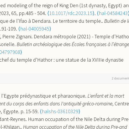
sed modeling of the reign of King Den (1st dynasty, Egypt) a
 2023, 65, pp.485 - 504.
⟨10.1017/rdc.2023.15⟩
.
⟨hal-04584243
gique de l’Ifao à Dendara. Le territoire du temple..
Bulletin de l
p.91-109.
⟨hal-04005945⟩
ff, Pierre Zignani. Dendara métropole (2021) - Temple d’Hatho
orielle.
Bulletin archéologique des Écoles françaises à l’étrang
-04797908⟩
en chef du temple d’Hathor : une statue de la XVIIIe dynastie
Revue d'egyptologie
, 2022, 72, pp.95-131.
⟨hal-04759938⟩
ruthers, Sylvain Dhennin, Dorothée Elwart, et al.. Dendara
2 documen
françaises à l’étranger
, 2020,
⟨10.4000/baefe.1185⟩
.
⟨hal-
ns l'Egypte prédynastique et pharaonique.
L'enfant et la mort
nce à l'époque prédynastique.
Archéo-Nil
, 2020, 30, pp.37-58.
ement du corps des enfants dans l'antiquité gréco-romaine
, Centre
, Égypte. p. 15-59.
⟨halshs-03610329⟩
n, Oded Lipschits, Quan Hua, et al.. Preliminary Radiocarbo
idant-Reynes. Human occupation of the Nile Delta during Pre
zekah and Their Implications.
Radiocarbon
, 2018, 60 (01),
l-Khilgan..
Human occupation of the Nile Delta during Pre-and