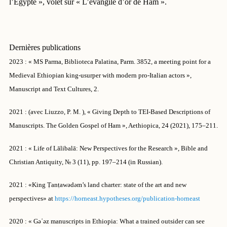
l’Égypte », volet sur « L’évangile d’or de Ham ».
Dernières publications
2023 : « MS Parma, Biblioteca Palatina, Parm. 3852, a meeting point for a
Medieval Ethiopian king-
usurper with modern pro-Italian actors »,
Manuscript and Text Cultures, 2.
2021 : (avec Liuzzo, P. M. ), « Giving Depth to TEI-Based Descriptions of
Manuscripts. The
Golden Gospel of Ham », Aethiopica, 24 (2021), 175–211.
2021 : « Life of Lālibalā: New Perspectives for the Research », Bible and
Christian Antiquity, № 3
(11), pp. 197–214 (in Russian).
2021 : «King Ṭanṭawǝdǝm’s land charter: state of the art and new
perspectives» at
https://horneast.hypotheses.org/publication-horneast
2020 : « Gǝʿǝz manuscripts in Ethiopia: What a trained outsider can see