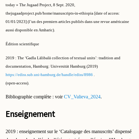
today » The Jugaad Project,
8 Sept. 2020,
thejugaadproject.pub/home/manuscripts-in-ethiopia [date of access:
01/01/2023]
(l’un des premiers articles publiés dans une revue américaine
aussi disponible en Amharic).
Édition scientifique
2019 : The ‘Gadla Lālibalā collection of textual units’: tradition and
documentation,
Hamburg: Universität Hamburg (2019)
https://ediss.sub.uni-hamburg.de/handle/ediss/8986
.
(open-access).
Bibliographie complète : voir
CV_Valieva_2024
.
Enseignement
2019 : enseignement sur le ‘Catalogage des manuscrits’ dispensé