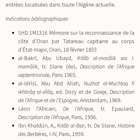
entrées localisées dans toute l’Algérie actuelle.
Indications bibliographiques
SHD 1M1316 Mémoire sur la reconnaissance de la
côte d’Oran par Tatareau capitaine au corps
d’État-major, Oran, 18 février 1833
al-Bakrī, Abu Ubayd,
Kitâb al-masâlik wa l-
mamâlik
, tr. Slane (de),
Description de l’Afrique
septentrionale
, Paris 1965.
al-Idrīsī, Abu Abd Allah,
Nuzhat al-Muchtaq fi
ikhtirâq al-afâq
, ed. Dozy et de Goeje,
Description
de l’Afrique et de l’Espagne
, Amsterdam, 1969.
Léon l’Africain,
De l’Afrique
, tr. Epaulard,
Description de l’Afrique
, Paris, 1956.
Ibn Khaldūn, A.,
Kitâb al-Ibar
, tr. De Slane,
Histoire
des Berbères
, I-IV, Paris, 1959.