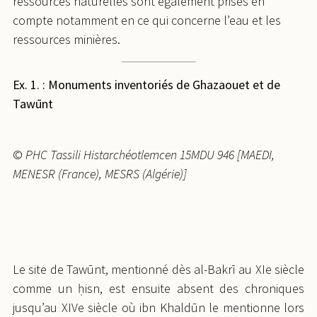
ressources naturelles sont également prises en
compte notamment en ce qui concerne l’eau et les
ressources minières.
Ex. 1. : Monuments inventoriés de Ghazaouet et de
Tawūnt
©
PHC Tassili Histarchéotlemcen 15MDU 946 [MAEDI,
MENESR (France), MESRS (Algérie)]
Le site de Tawūnt, mentionné dès al-Bakrī au XIe siècle
comme un ḥisn, est ensuite absent des chroniques
jusqu’au XIVe siècle où ibn Khaldūn le mentionne lors