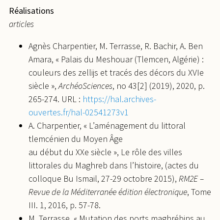
Réalisations
articles
Agnès Charpentier, M. Terrasse, R. Bachir, A. Ben
Amara, « Palais du Meshouar (Tlemcen, Algérie) :
couleurs des zellijs et tracés des décors du XVIe
siècle »,
ArchéoSciences
, no 43[2] (2019), 2020, p.
265-274. URL :
https://hal.archives-
ouvertes.fr/hal-02541273v1
A. Charpentier, « L’aménagement du littoral
tlemcénien du Moyen Âge
au début du XXe siècle », Le rôle des villes
littorales du Maghreb dans l’histoire, (actes du
colloque Bu Ismail, 27-29 octobre 2015),
RM2E –
Revue de la Méditerranée édition électronique
, Tome
III. 1, 2016, p. 57-78.
M. Terrasse, « Mutation des ports maghrébins au