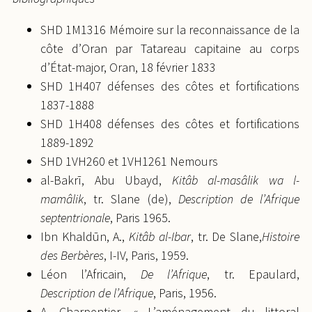
SHD 1M1316 Mémoire sur la reconnaissance de la
côte d’Oran par Tatareau capitaine au corps
d’État-major, Oran, 18 février 1833
SHD 1H407 défenses des côtes et fortifications
1837-1888
SHD 1H408 défenses des côtes et fortifications
1889-1892
SHD 1VH260 et 1VH1261 Nemours
al-Bakrī, Abu Ubayd,
Kitâb al-masâlik wa l-
mamâlik
, tr. Slane (de),
Description de l’Afrique
septentrionale
, Paris 1965.
Ibn Khaldūn, A.,
Kitâb al-Ibar
, tr. De Slane,
Histoire
des Berbères
, I-IV, Paris, 1959.
Léon l’Africain,
De l’Afrique
, tr. Epaulard,
Description de l’Afrique
, Paris, 1956.
A. Charpentier, « L’aménagement du littoral