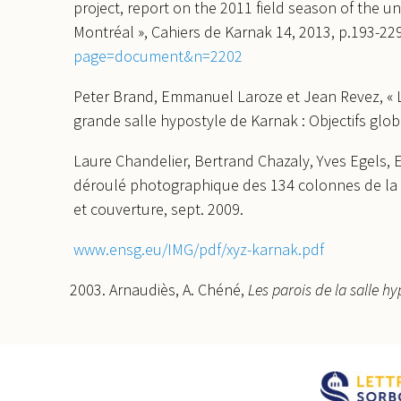
project, report on the 2011 field season of the u
Montréal », Cahiers de Karnak 14, 2013, p.193-22
page=document&n=2202
Peter Brand, Emmanuel Laroze et Jean Revez, « L
grande salle hypostyle de Karnak : Objectifs glo
Laure Chandelier, Bertrand Chazaly, Yves Egels,
déroulé photographique des 134 colonnes de la G
et couverture, sept. 2009.
www.ensg.eu/IMG/pdf/xyz-karnak.pdf
Arnaudiès, A. Chéné,
Les parois de la salle h