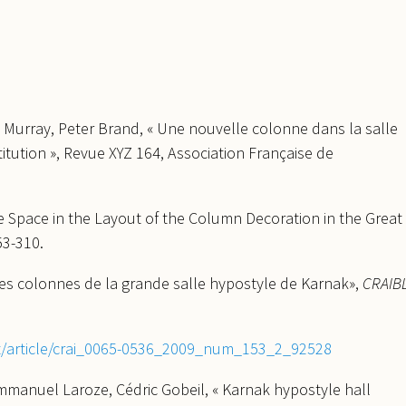
Murray, Peter Brand, « Une nouvelle colonne dans la salle
itution », Revue XYZ 164, Association Française de
me Space in the Layout of the Column Decoration in the Great
53-310.
es colonnes de la grande salle hypostyle de Karnak»,
CRAIB
t/article/crai_0065-0536_2009_num_153_2_92528
mmanuel Laroze, Cédric Gobeil, « Karnak hypostyle hall