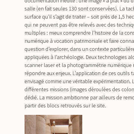
documentation inédite : une image « à plat » du 
salle (en fait seules 130 sont conservées). La t
surface qu’il s’agit de traiter – soit près de 1,5 
qui ne peuvent pas être relevés avec des techniqu
multiples : mieux comprendre l’histoire de la co
numérique à vocation patrimoniale et faire connaitr
question d’explorer, dans un contexte particuli
appliquées à l’archéologie. Deux technologies alo
scanner laser et la photogrammétrie numérique 
répondre aux enjeux. L’application de ces outils 
envisagé comme une véritable expérimentation.
différentes missions (images déroulées des colo
dédié. La mission ambitionne par ailleurs de re
partir des blocs retrouvés sur le site.