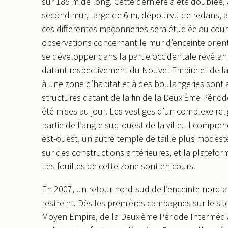
sur 185 m de long. Cette dernière a été doublée, 
second mur, large de 6 m, dépourvu de redans, a 
ces différentes maçonneries sera étudiée au co
observations concernant le mur d’enceinte orienta
se développer dans la partie occidentale révélan
datant respectivement du Nouvel Empire et de la p
à une zone d’habitat et à des boulangeries sont
structures datant de la fin de la DeuxiÈme Pério
été mises au jour. Les vestiges d’un complexe rel
partie de l’angle sud-ouest de la ville. Il compr
est-ouest, un autre temple de taille plus modest
sur des constructions antérieures, et la platefo
Les fouilles de cette zone sont en cours.
En 2007, un retour nord-sud de l’enceinte nord a 
restreint. Dès les premières campagnes sur le si
Moyen Empire, de la Deuxième Période Intermédiai