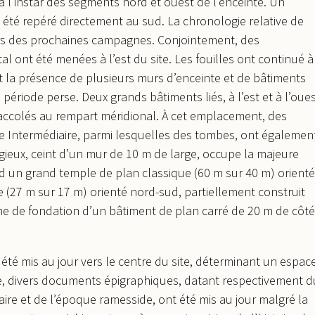
à l’instar des segments nord et ouest de l’enceinte. Un
été repéré directement au sud. La chronologie relative de
urs des prochaines campagnes. Conjointement, des
l ont été menées à l’est du site. Les fouilles ont continué à
t la présence de plusieurs murs d’enceinte et de bâtiments
ériode perse. Deux grands bâtiments liés, à l’est et à l’oues
 accolés au rempart méridional. À cet emplacement, des
de Intermédiaire, parmi lesquelles des tombes, ont égalemen
igieux, ceint d’un mur de 10 m de large, occupe la majeure
end un grand temple de plan classique (60 m sur 40 m) orienté
e (27 m sur 17 m) orienté nord-sud, partiellement construit
rme de fondation d’un bâtiment de plan carré de 20 m de côté
été mis au jour vers le centre du site, déterminant un espac
te, divers documents épigraphiques, datant respectivement d
re et de l’époque ramesside, ont été mis au jour malgré la