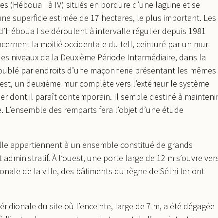
s (Héboua I à IV) situés en bordure d’une lagune et se
une superficie estimée de 17 hectares, le plus important. Les
e d’Héboua I se déroulent à intervalle régulier depuis 1981
cernent la moitié occidentale du tell, ceinturé par un mur
des niveaux de la Deuxième Période Intermédiaire, dans la
t doublé par endroits d’une maçonnerie présentant les mêmes
ouest, un deuxième mur complète vers l’extérieur le système
mier dont il paraît contemporain. Il semble destiné à mainteni
. L’ensemble des remparts fera l’objet d’une étude
ville appartiennent à un ensemble constitué de grands
 administratif. À l’ouest, une porte large de 12 m s’ouvre ver
ionale de la ville, des bâtiments du règne de Séthi Ier ont
méridionale du site où l’enceinte, large de 7 m, a été dégagée