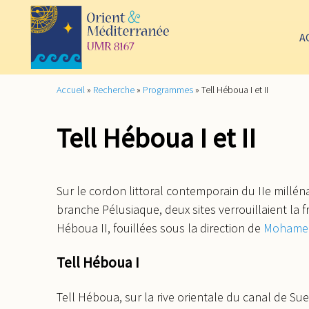
A
Accueil
»
Recherche
»
Programmes
»
Tell Héboua I et II
Tell Héboua I et II
Sur le cordon littoral contemporain du IIe millén
branche Pélusiaque, deux sites verrouillaient la f
Héboua II, fouillées sous la direction de
Mohamed
Tell Héboua I
Tell Héboua, sur la rive orientale du canal de Sue