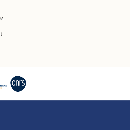
es
et