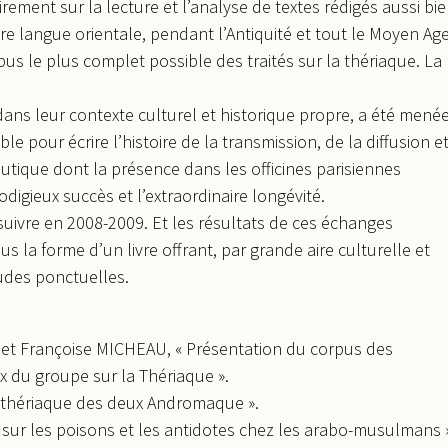
irement sur la lecture et l’analyse de textes rédigés aussi bi
re langue orientale, pendant l’Antiquité et tout le Moyen Ag
us le plus complet possible des traités sur la thériaque. La
dans leur contexte culturel et historique propre, a été mené
e pour écrire l’histoire de la transmission, de la diffusion e
utique dont la présence dans les officines parisiennes
digieux succès et l’extraordinaire longévité.
uivre en 2008-2009. Et les résultats de ces échanges
s la forme d’un livre offrant, par grande aire culturelle et
udes ponctuelles.
t Françoise MICHEAU, « Présentation du corpus des
ux du groupe sur la Thériaque ».
 thériaque des deux Andromaque ».
s sur les poisons et les antidotes chez les arabo-musulmans 