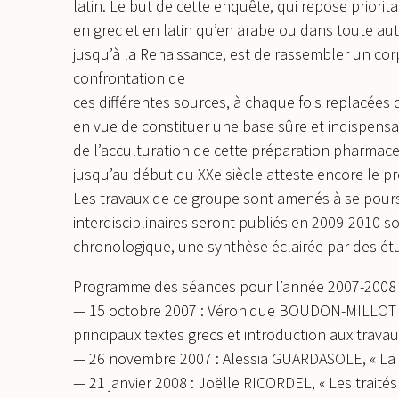
latin. Le but de cette enquête, qui repose priorita
en grec et en latin qu’en arabe ou dans toute aut
jusqu’à la Renaissance, est de rassembler un corp
confrontation de
ces différentes sources, à chaque fois replacées 
en vue de constituer une base sûre et indispensabl
de l’acculturation de cette préparation pharmace
jusqu’au début du XXe siècle atteste encore le pro
Les travaux de ce groupe sont amenés à se pours
interdisciplinaires seront publiés en 2009-2010 sou
chronologique, une synthèse éclairée par des ét
Programme des séances pour l’année 2007-2008
— 15 octobre 2007 : Véronique BOUDON-MILLOT e
principaux textes grecs et introduction aux trava
— 26 novembre 2007 : Alessia GUARDASOLE, « La
— 21 janvier 2008 : Joëlle RICORDEL, « Les traité