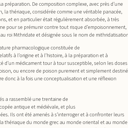
r sa préparation. De composition complexe, avec près d’une
ion, la thériaque, considérée comme une véritable panacée,
ns, et en particulier était régulièrement absorbée, à très
ine pour se prémunir contre tout risque d’empoisonnement,
u roi Mithridate et désignée sous le nom de mithridatisation
rature pharmacologique constituée de
atifs à l’origine et à l’histoire, à la préparation et à
civité d’un médicament tour à tour susceptible, selon les doses
epoison, ou encore de poison purement et simplement destiné
fre donc à la fois une conceptualisation et une réflexion
tés a rassemblé une trentaine de
acopée antique et médiévale, et plus
ées. Ils ont été amenés à s’interroger et à confronter leurs
de la thériaque du monde grec au monde oriental et au monde