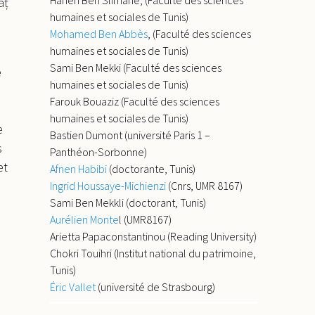
āṭ
humaines et sociales de Tunis)
Mohamed Ben Abbès
, (Faculté des sciences
humaines et sociales de Tunis)
Sami Ben Mekki (Faculté des sciences
e
humaines et sociales de Tunis)
Farouk Bouaziz (Faculté des sciences
humaines et sociales de Tunis)
e
Bastien Dumont (université Paris 1 –
s
Panthéon-Sorbonne)
et
Afnen Habibi
(doctorante, Tunis)
Ingrid Houssaye-Michienzi
(Cnrs, UMR 8167)
Sami Ben Mekkli (doctorant, Tunis)
Aurélien Monte
l (UMR8167)
Arietta Papaconstantinou (Reading University)
Chokri Touihri (Institut national du patrimoine,
Tunis)
Éric Vallet
(université de Strasbourg)