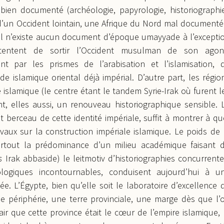
bien documenté (archéologie, papyrologie, historiographi
 d’un Occident lointain, une Afrique du Nord mal documenté
, il n’existe aucun document d’époque umayyade à l’excepti
tentent de sortir l’Occident musulman de son agon
nt par les prismes de l’arabisation et l’islamisation, 
nde islamique oriental déjà impérial. D’autre part, les régio
slamique (le centre étant le tandem Syrie-Irak où furent l
, elles aussi, un renouveau historiographique sensible. 
 berceau de cette identité impériale, suffit à montrer à qu
avaux sur la construction impériale islamique. Le poids de 
urtout la prédominance d’un milieu académique faisant 
s
Irak abbaside) le leitmotiv d’historiographies concurrente
logiques incontournables, conduisent aujourd’hui à u
e. L’Égypte, bien qu’elle soit le laboratoire d’excellence 
 périphérie, une terre provinciale, une marge dès que l’
air que cette province était le cœur de l’empire islamique, 