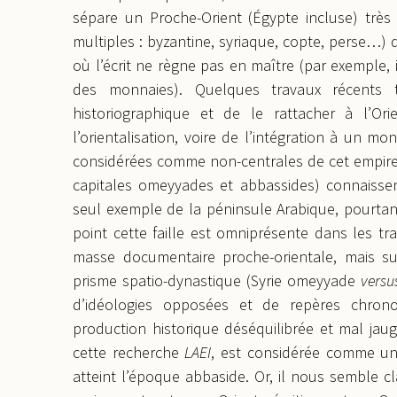
sépare un Proche-Orient (Égypte incluse) très 
multiples : byzantine, syriaque, copte, perse…)
où l’écrit ne règne pas en maître (par exemple
des monnaies). Quelques travaux récents 
historiographique et de le rattacher à l’Orie
l’orientalisation, voire de l’intégration à un mo
considérées comme non-centrales de cet empire i
capitales omeyyades et abbassides) connaissent
seul exemple de la péninsule Arabique, pourtant
point cette faille est omniprésente dans les tr
masse documentaire proche-orientale, mais s
prisme spatio-dynastique (Syrie omeyyade
versu
d’idéologies opposées et de repères chrono
production historique déséquilibrée et mal jaugé
cette recherche
LAEI
, est considérée comme une
atteint l’époque abbaside. Or, il nous semble cl