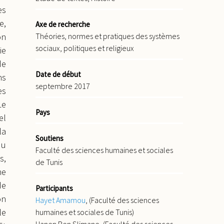
es
e,
Axe de recherche
Théories, normes et pratiques des systèmes
on
sociaux, politiques et religieux
ie
de
Date de début
ns
septembre 2017
es
Le
Pays
el
la
Soutiens
du
Faculté des sciences humaines et sociales
s,
de Tunis
ne
de
Participants
on
Hayet Amamou
, (Faculté des sciences
le
humaines et sociales de Tunis)
Hanen Ben Slimane, (Faculté des sciences