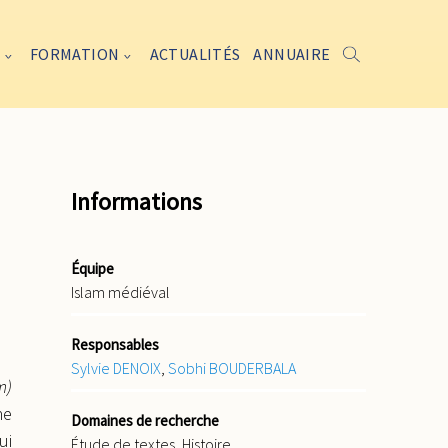
FORMATION
ACTUALITÉS
ANNUAIRE
Informations
Équipe
Islam médiéval
Responsables
Sylvie DENOIX
,
Sobhi BOUDERBALA
m)
he
Domaines de recherche
ui
Étude de textes, Histoire