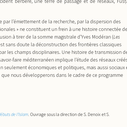
cident berbère, une terre de passage et de réseaux, Fusṭ
ue par l’émiettement de la recherche, par la dispersion des
gionales » ne constituent un frein à une histoire connectée d
lusion à tirer de la somme magistrale d’Yves Modéran (
Les
est sans doute la déconstruction des frontières classiques
par les champs disciplinaires. Une histoire de transmission d
 savoir-faire méditerranéen implique l’étude des réseaux créé
n seulement économiques et politiques, mais aussi sociaux 
ues que nous développerons dans le cadre de ce programme
débuts de l’Islam
.
Ouvrage sous la direction de S. Denoix et S.