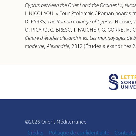
Cyprus between the Orient and the Occident », Nico
I. NICOLAOU, « Four Ptolemaic / Roman hoards f
D. PARKS,
The Roman Coinage of Cyprus
, Nicosie, 
O. PICARD, C. BRESC, T. FAUCHER, G. GORRE, M.
Centre d’études alexandrines. Les monnayages de br
moderne, Alexandrie
, 2012 (Études alexandrines 2
©2026 Orient Méditerranée
Crédits
Politique de confidentialité
Contacts