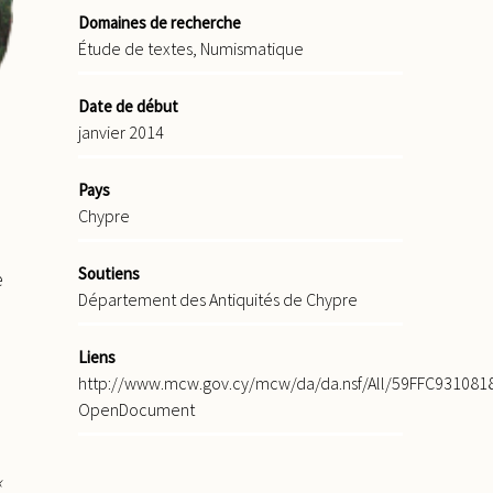
Domaines de recherche
Étude de textes, Numismatique
Date de début
janvier 2014
Pays
Chypre
Soutiens
e
Département des Antiquités de Chypre
Liens
http://www.mcw.gov.cy/mcw/da/da.nsf/All/59FFC93108
OpenDocument
«