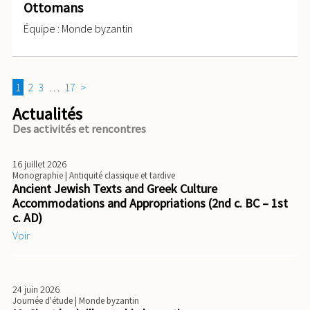
Ottomans
Équipe : Monde byzantin
1
2
3
…
17
>
Actualités
Des activités et rencontres
16 juillet 2026
Monographie
| Antiquité classique et tardive
Ancient Jewish Texts and Greek Culture
Accommodations and Appropriations (2nd c. BC – 1st
c. AD)
Voir
24 juin 2026
Journée d'étude
| Monde byzantin