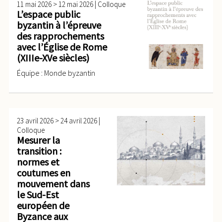
>
|
11 mai 2026
12 mai 2026
Colloque
L’espace public
byzantin à l’épreuve
des rapprochements
avec l’Église de Rome
(XIIIe-XVe siècles)
Équipe : Monde byzantin
>
|
23 avril 2026
24 avril 2026
Colloque
Mesurer la
transition :
normes et
coutumes en
mouvement dans
le Sud-Est
européen de
Byzance aux