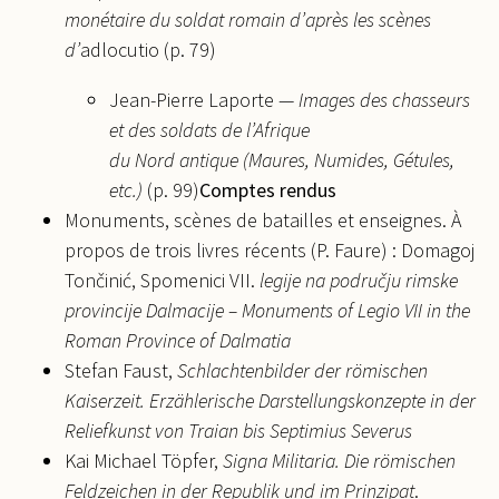
monétaire du soldat romain d’après les scènes
d’
adlocutio (p. 79)
Jean-Pierre Laporte —
Images des chasseurs
et des soldats de l’Afrique
du Nord antique (Maures, Numides, Gétules,
etc.)
(p. 99)
Comptes rendus
Monuments, scènes de batailles et enseignes. À
propos de trois livres récents (P. Faure) : Domagoj
Tončinić, Spomenici VII.
legije na području rimske
provincije Dalmacije – Monuments of Legio VII in the
Roman Province of Dalmatia
Stefan Faust,
Schlachtenbilder der römischen
Kaiserzeit. Erzählerische Darstellungskonzepte in der
Reliefkunst von Traian bis Septimius Severus
Kai Michael Töpfer,
Signa Militaria. Die römischen
Feldzeichen in der Republik und im Prinzipat
.