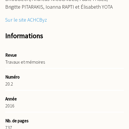
Brigitte PITARAKIS
, Ioanna RAPTI
et É
lisabeth
YOTA
Sur le site ACHCByz
Informations
Revue
Travaux et mémoires
Numéro
20.2
Année
2016
Nb. de pages
737