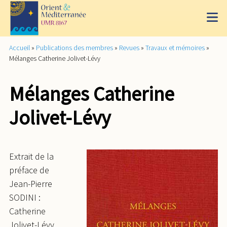
Accueil
»
Publications des membres
»
Revues
»
Travaux et mémoires
»
Mélanges Catherine Jolivet-Lévy
Mélanges Catherine
Jolivet-Lévy
Extrait de la
préface de
Jean-Pierre
SODINI :
Catherine
Jolivet-Lévy