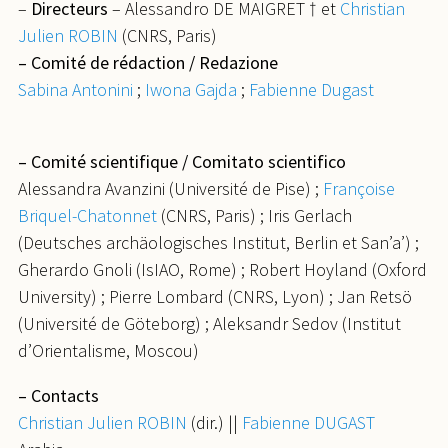
–
Directeurs
– Alessandro DE MAIGRET † et
Christian
Julien ROBIN
(CNRS, Paris)
– Comité de rédaction / Redazione
Sabina Antonini
;
Iwona Gajda
;
Fabienne Dugast
– Comité scientifique / Comitato scientifico
Alessandra Avanzini (Université de Pise) ;
Françoise
Briquel-Chatonnet
(CNRS, Paris) ; Iris Gerlach
(Deutsches archäologisches Institut, Berlin et San’a’) ;
Gherardo Gnoli (IsIAO, Rome) ; Robert Hoyland (Oxford
University) ; Pierre Lombard (CNRS, Lyon) ; Jan Retsö
(Université de Göteborg) ; Aleksandr Sedov (Institut
d’Orientalisme, Moscou)
– Contacts
Christian Julien ROBIN
(dir.) ||
Fabienne DUGAST