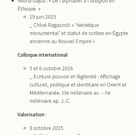
Iwona Gajda : « De l’alphabet à l’
abugida
en
Éthiopie »
19 juin 2015
_ Chloé Ragazzoli: « ‘hiératique
monumental’ et statut de scribes en Égypte
ancienne au Nouvel Empire »
Colloque international
5 et 6 octobre 2016
_ Ecriture pouvoir et légitimité : Affichage
culturel, politique et identitaire en Orient et
Méditerranée. IIIe millénaire av. – IIe
millénaire ap. J.-C.
Valorisation
:
9 octobre 2015